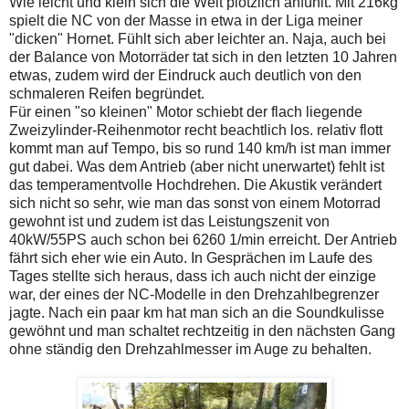
Wie leicht und klein sich die Welt plötzlich anfühlt. Mit 216kg
spielt die NC von der Masse in etwa in der Liga meiner
"dicken" Hornet. Fühlt sich aber leichter an. Naja, auch bei
der Balance von Motorräder tat sich in den letzten 10 Jahren
etwas, zudem wird der Eindruck auch deutlich von den
schmaleren Reifen begründet.
Für einen "so kleinen" Motor schiebt der flach liegende
Zweizylinder-Reihenmotor recht beachtlich los. relativ flott
kommt man auf Tempo, bis so rund 140 km/h ist man immer
gut dabei. Was dem Antrieb (aber nicht unerwartet) fehlt ist
das temperamentvolle Hochdrehen. Die Akustik verändert
sich nicht so sehr, wie man das sonst von einem Motorrad
gewohnt ist und zudem ist das Leistungszenit von
40kW/55PS auch schon bei 6260 1/min erreicht. Der Antrieb
fährt sich eher wie ein Auto. In Gesprächen im Laufe des
Tages stellte sich heraus, dass ich auch nicht der einzige
war, der eines der NC-Modelle in den Drehzahlbegrenzer
jagte. Nach ein paar km hat man sich an die Soundkulisse
gewöhnt und man schaltet rechtzeitig in den nächsten Gang
ohne ständig den Drehzahlmesser im Auge zu behalten.