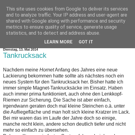
This site uses cookies from Google to deliver its services
and to analyze traffic. Your IP address and user-agent are
shared with Google along with performance and security
metrics to ensure quality of service, generate usage
statistics, and to detect and address abuse.
▼
LEARN MORE
GOT IT
Dienstag, 13. Mai 2014
Tankrucksack
Nachdem meine
Hornet
Anfang des Jahres eine neue
Lackierung bekommen hatte sollte als nächstes noch ein
neues System für den Tankrucksack her. Bisher hatte ich
immer simple Magnet-Tankrucksäcke im Einsatz. Haben
auch immer prima funktioniert, auch ohne den Lenkkopf-
Riemen zur Sicherung. Die Sache ist aber einfach,
irgendwann geraten doch mal kleine Steinchen o.ä. unter
die Aufliegefläche und man holt sich kleine Kratzer im Lack.
Bei mir waren das im Laufe der Jahre doch so einige,
manche recht klein, andere schon deutlich tiefer und nicht
mehr so einfach zu übersehen.