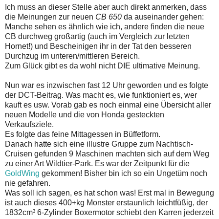
Ich muss an dieser Stelle aber auch direkt anmerken, dass
die Meinungen zur neuen
CB 650
da auseinander gehen:
Manche sehen es ähnlich wie ich, andere finden die neue
CB durchweg großartig (auch im Vergleich zur letzten
Hornet!) und Bescheinigen ihr in der Tat den besseren
Durchzug im unteren/mittleren Bereich.
Zum Glück gibt es da wohl nicht DIE ultimative Meinung.
Nun war es inzwischen fast 12 Uhr geworden und es folgte
der DCT-Beitrag. Was macht es, wie funktioniert es, wer
kauft es usw. Vorab gab es noch einmal eine Übersicht aller
neuen Modelle und die von Honda gesteckten
Verkaufsziele.
Es folgte das feine Mittagessen in Büffetform.
Danach hatte sich eine illustre Gruppe zum Nachtisch-
Cruisen gefunden 9 Maschinen machten sich auf dem Weg
zu einer Art Wildtier-Park. Es war der Zeitpunkt für die
GoldWing
gekommen! Bisher bin ich so ein Ungetüm noch
nie gefahren.
Was soll ich sagen, es hat schon was! Erst mal in Bewegung
ist auch dieses 400+kg Monster erstaunlich leichtfüßig, der
1832cm³ 6-Zylinder Boxermotor schiebt den Karren jederzeit