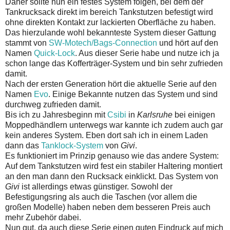
Daher sollte nun ein festes System folgen, bei dem der
Tankrucksack direkt im bereich Tankstutzen befestigt wird
ohne direkten Kontakt zur lackierten Oberfläche zu haben.
Das hierzulande wohl bekannteste System dieser Gattung
stammt von
SW-Motech/Bags-Connection
und hört auf den
Namen
Quick-Lock
. Aus dieser Serie habe und nutze ich ja
schon lange das Kofferträger-System und bin sehr zufrieden
damit.
Nach der ersten Generation hört die aktuelle Serie auf den
Namen
Evo
. Einige Bekannte nutzen das System und sind
durchweg zufrieden damit.
Bis ich zu Jahresbeginn mit
Csibi
in
Karlsruhe
bei einigen
Moppedhändlern unterwegs war kannte ich zudem auch gar
kein anderes System. Eben dort sah ich in einem Laden
dann das
Tanklock-System
von
Givi
.
Es funktioniert im Prinzip genauso wie das andere System:
Auf dem Tankstutzen wird fest ein stabiler Haltering montiert
an den man dann den Rucksack einklickt. Das System von
Givi
ist allerdings etwas günstiger. Sowohl der
Befestigungsring als auch die Taschen (vor allem die
großen Modelle) haben neben dem besseren Preis auch
mehr Zubehör dabei.
Nun gut, da auch diese Serie einen guten Eindruck auf mich