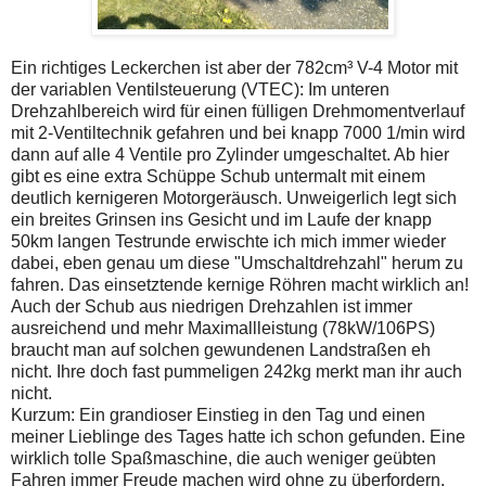
Ein richtiges Leckerchen ist aber der 782cm³ V-4 Motor mit
der variablen Ventilsteuerung (VTEC): Im unteren
Drehzahlbereich wird für einen fülligen Drehmomentverlauf
mit 2-Ventiltechnik gefahren und bei knapp 7000 1/min wird
dann auf alle 4 Ventile pro Zylinder umgeschaltet. Ab hier
gibt es eine extra Schüppe Schub untermalt mit einem
deutlich kernigeren Motorgeräusch. Unweigerlich legt sich
ein breites Grinsen ins Gesicht und im Laufe der knapp
50km langen Testrunde erwischte ich mich immer wieder
dabei, eben genau um diese "Umschaltdrehzahl" herum zu
fahren. Das einsetztende kernige Röhren macht wirklich an!
Auch der Schub aus niedrigen Drehzahlen ist immer
ausreichend und mehr Maximallleistung (78kW/106PS)
braucht man auf solchen gewundenen Landstraßen eh
nicht. Ihre doch fast pummeligen 242kg merkt man ihr auch
nicht.
Kurzum: Ein grandioser Einstieg in den Tag und einen
meiner Lieblinge des Tages hatte ich schon gefunden. Eine
wirklich tolle Spaßmaschine, die auch weniger geübten
Fahren immer Freude machen wird ohne zu überfordern.