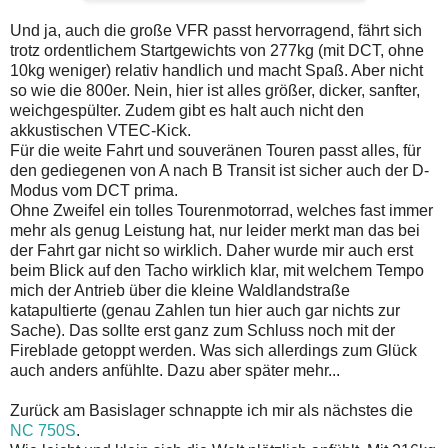
Und ja, auch die große VFR passt hervorragend, fährt sich
trotz ordentlichem Startgewichts von 277kg (mit DCT, ohne
10kg weniger) relativ handlich und macht Spaß. Aber nicht
so wie die 800er. Nein, hier ist alles größer, dicker, sanfter,
weichgespülter. Zudem gibt es halt auch nicht den
akkustischen VTEC-Kick.
Für die weite Fahrt und souveränen Touren passt alles, für
den gediegenen von A nach B Transit ist sicher auch der D-
Modus vom DCT prima.
Ohne Zweifel ein tolles Tourenmotorrad, welches fast immer
mehr als genug Leistung hat, nur leider merkt man das bei
der Fahrt gar nicht so wirklich. Daher wurde mir auch erst
beim Blick auf den Tacho wirklich klar, mit welchem Tempo
mich der Antrieb über die kleine Waldlandstraße
katapultierte (genau Zahlen tun hier auch gar nichts zur
Sache). Das sollte erst ganz zum Schluss noch mit der
Fireblade getoppt werden. Was sich allerdings zum Glück
auch anders anfühlte. Dazu aber später mehr...
Zurück am Basislager schnappte ich mir als nächstes die
NC 750S
.