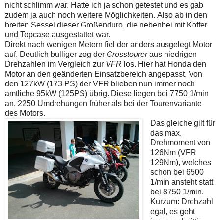
nicht schlimm war. Hatte ich ja schon getestet und es gab
zudem ja auch noch weitere Möglichkeiten. Also ab in den
breiten Sessel dieser Großenduro, die nebenbei mit Koffer
und Topcase ausgestattet war.
Direkt nach wenigen Metern fiel der anders ausgelegt Motor
auf. Deutlich bulliger zog der
Crosstourer
aus niedrigen
Drehzahlen im Vergleich zur
VFR
los. Hier hat Honda den
Motor an den geänderten Einsatzbereich angepasst. Von
den 127kW (173 PS) der VFR blieben nun immer noch
amtliche 95kW (125PS) übrig. Diese liegen bei 7750 1/min
an, 2250 Umdrehungen früher als bei der Tourenvariante
des Motors.
Das gleiche gilt für
das max.
Drehmoment von
126Nm (VFR
129Nm), welches
schon bei 6500
1/min ansteht statt
bei 8750 1/min.
Kurzum: Drehzahl
egal, es geht