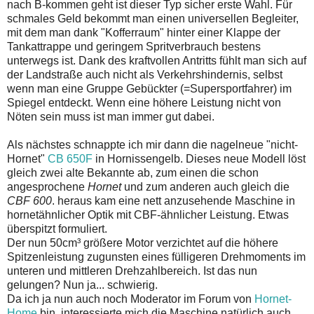
nach B-kommen geht ist dieser Typ sicher erste Wahl. Für
schmales Geld bekommt man einen universellen Begleiter,
mit dem man dank "Kofferraum" hinter einer Klappe der
Tankattrappe und geringem Spritverbrauch bestens
unterwegs ist. Dank des kraftvollen Antritts fühlt man sich auf
der Landstraße auch nicht als Verkehrshindernis, selbst
wenn man eine Gruppe Gebückter (=Supersportfahrer) im
Spiegel entdeckt. Wenn eine höhere Leistung nicht von
Nöten sein muss ist man immer gut dabei.
Als nächstes schnappte ich mir dann die nagelneue "nicht-
Hornet"
CB 650F
in Hornissengelb. Dieses neue Modell löst
gleich zwei alte Bekannte ab, zum einen die schon
angesprochene
Hornet
und zum anderen auch gleich die
CBF 600
. heraus kam eine nett anzusehende Maschine in
hornetähnlicher Optik mit CBF-ähnlicher Leistung. Etwas
überspitzt formuliert.
Der nun 50cm³ größere Motor verzichtet auf die höhere
Spitzenleistung zugunsten eines fülligeren Drehmoments im
unteren und mittleren Drehzahlbereich. Ist das nun
gelungen? Nun ja... schwierig.
Da ich ja nun auch noch Moderator im Forum von
Hornet-
Home
bin, interessierte mich die Maschine natürlich auch