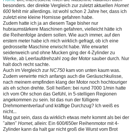
besonders. der direkte Vergleich zur zuletzt aktuellen
Hornet
600
fehlt mir allerdings. ist wohl schon 2 Jahre her, dass ich
zuletzt eine kleine Hornisse gefahren habe.
Zudem hatte ich ja an diesem Tage bisher nur
hubraumstärkere Maschinen gefahren, vielleicht hätte ich
die Reihenfolge ändern sollen. Wie auch immer, auf den
erstem meter habe ich mich wirklich gefragt, ob ich eine
gedrosselte Maschine erwischt habe. Wie erwartet
seidenweich und ohne Mucken ging der 4-Zylinder zu
Werke, ab Leerlaufdrehzahl zog der Motor sauber durch. Nur
halt doch recht sachte.
Auch im Vergleich zur
NC750
kam von unten kaum was.
Zudem verwirrte mich anfangs auch die Geräuschkulisse,
nach meinem empfinden klang der Motor noch hochtouriger
als eh schon drehte. Soll heißen: bei rund 7000 1/min hatte
ich vom Ohr schon das Gefühl, in 5-stelligen Regionen
angekommen zu sein. Ist das nun der fülligere
Drehmomentverlauf und kräftige Durchzug? Ich weiß es
nicht...
Mag gut sein, dass da wirklich etwas mehr kommt als bei der
"alten"
Hornet
, allein: Ein 600/650er Reihenmotor mit 4-
Zylinder kann da halt gar nicht groß die Wurst vom Brot