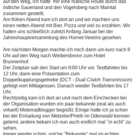
auf den Weg, ich hatte mir eine hübsche Route durch das
östliche Sauerland und den Vogelsberg nach Maintal
zusammen gestellt.
Am frühen Abend kam ich dort an und wir machten uns
einen netten Abend mit Bier, Pizza und viel zu erzählen. Wir
hatten uns schließlich zuletzt Anfang Januar bei der
Jahreshauptversammlung des Hornet-Vereins gesehen.
Am nächsten Morgen machte ich mich dann um kurz nach 8
Uhr auf den Weg nach Weibersbronn zum Hotel
Brunnenhof.
Der Zeitplan sah den Start um 9:00 Uhr vor. Testfahrten bis
12 Uhr, dann eine Präsentation zum
Doppelkupplungsgetriebe (DCT -
Dual Clutch Transmission
)
gefolgt vom Mittagessen. Danach wieder Testfahrten bis 17
Uhr.
Rechtzeitig kam ich dort an und nach dem Einchecken bei
der Organisation wurden ein paar bekannte (real als auch
virtuell) Motorradblogger begrüßt. Einige hatte ich ja schon
bei der Einladung von Metzeler/Pirelli im Odenwald kennen
gelernt, andere bekam ich nun auch endlich mal "in echt" zu
sehen.
Immer wieder schön, solche "Bekannte" mal im echten