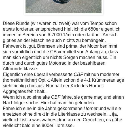
Diese Runde (wir waren zu zweit) war vom Tempo schon
etwas forcierter, entsprechend hielt ich die 650er eigentlich
immer im Bereich von 6-7000 1/min oder darüber. An sich
gibt es an der Maschine auch nichts zu bemängeln.
Fahrwerk ist gut, Bremsen sind prima, der Motor benimmt
sich vorbildlich und die CB vermittelt von Anfang an, dass
man sich eigentlich um nichts Sorgen machen muss. Ein
durch und durch gutes Motorrad in der bezahlbaren
Allrounderklasse.
Eigentlich eine überall verbesserte
CBF
mit nun moderner
(hornetähnlicher) Optik. Allein schon die 4-1 Krümmeranlage
sieht richtig chic aus. Nur halt der Kick des Hornet-
Aggregates fehlt halt...
Wenn ich also eine alte
CBF
fahre, sie gerne mag und einen
Nachfolger suche: Hier hat man ihn gefunden.
Fahre ich eine in die Jahre gekommene
Hornet
und will sie
ersetzten ohne direkt in die Literklasse zu wechseln.... tja,
vielleicht ist ja was wahres dran an den Gerüchten, es gäbe
vielleicht bald eine 800er Hornisse.