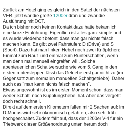
Zurück am Hotel ging es gleich in den Sattel der nächsten
VFR. jetzt war die große
1200er
dran und zwar die
Ausführung mit DCT.
Da ich bisher noch keinen Kontakt dazu hatte bekam ich
eine kurze Einführung. Eigentlich ist alles ganz simple und
es wurde wiederholt betont, dass man gar nichts falsch
machen kann. Es gibt zwei Fahrstufen: D (Drive) und S
(Sport). Dazu hat man linken Hebel noch zwei Knöpfchen:
Einmal zum Rauf- und einmal zum Runterschalten, wenn
man denn mal manuell eingreifen will. Solche
abenteuerlichen Schaltversuche wie vom 6. Gang in den
ersten runtersteppen lässt das Getriebe erst gar nicht zu (im
Gegensatz zum normalen manuellen Schaltgetriebe). Daher
auch das "man kann nichts falsch machen".
Etwas ungewohnt ist es im ersten Moment schon, dass man
weder Schalt- noch Kupplungshebel hat. Aber das vergeht
doch recht schnell.
Direkt auf dem ersten Kilometern fallen mir 2 Sachen auf: Im
D-Modus wird sehr ökonomisch gefahren, also sehr früh
hochgeschaltet. Zudem fällt auf, dass der 1200er V-4 für ein
Triebwerk dieser Größenordnung unten herum doch