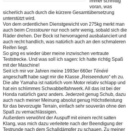
immer schnittig
voran, was
sicherlich auch durch die kürzere Gesamtübersetzung
unterstützt wird.
Von dem ordentlichen Dienstgewicht von 275kg merkt man
auch beim
Crosstourer
nur noch sehr wenig, sobald sich die
Räder drehen. Der Bock ist hervorragend ausbalanciert und
auch recht handlich, was natürlich auch an den schmaleren
Reifen liegt.
So ging es wieder über meine inzwischen vertraute
Teststrecke. Und was soll ich sagen: Ich hatte richtig Spaß
mit der Maschine!
Seit ich mir vor Jahren meine 1993er 660er
Ténéré
angeschafft habe sagt mir die Klasse „Reiseenduro“ eh zu.
Die alte Yamaha ist natürlich vom Motor relativ schlapp und
hat ein schlimmes Schwabbelfahrwerk. All das ist bei der
Honda natürlich ganz anders. Jederzeit genug Schub, dazu
auch nach meiner Meinung absolut genug Höchstleistung
für das bevorzugte Terrain, einfach sehr souverän ohne den
Spaß zu vernachlässigen.
Außerdem verwöhnt der Auspuff mit einem recht satten
Klang, was mich dazu verleitete nach der Beendigung der
Testrunde nach dem Schalldämpfer zu schauen. Zu meiner