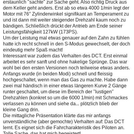
erstaunlich "sachte" zur Sache geht. Also richtig Druck aus
dem Keller geht anders. Erst ab so etwa 4000 1/min legt der
Motor mit 76° Zylinderwinkel signifikant an Temperament zu
und ist dann mit weiter steigender Drehzahl kaum noch zu
bändigen. Schließlich drückt der Antrieb am Ende seiner
Leistungsfähigkeit 127kW (173PS).
Um der Leistung mal etwas genauer auf den Zahn zu fühlen
hatte ich recht schnell in den S-Modus gewechselt, der doch
eindeutig mehr Spaß macht!
Interessant war zudem das Verhalten des DCT. Erst einmal
arbeitet es sehr sanft und ohne hakelige Sprünge. Das war
wohl bei den ersten Versionen noch teilweise etwas anders.
Anfangs wurde (in beiden Modi) schnell und fleissig
hochgeschaltet, wenn man das Gas zu machte. Habe dann
zwei mal händisch in einer etwas längeren Kurve 2 Gänge
runter geschaltet, um diese im Bereich der "lustigen"
Drehzahlen (konkret so um die 6000 1/min) mit Schmackes
verlassen zu können und siehe da... plötzlich blieb der
kleine Gang drin.
Die mittagliche Präsentation klärte das mir anfangs
unverständliche (aber gemochte) Verhalten auf: Das DCT
lernt. Es eignet sich die Fahrcharakteristik des Piloten an.
Tolle Sache, das hat mich begeistert!