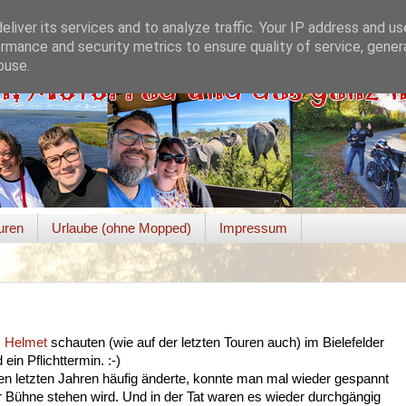
liver its services and to analyze traffic. Your IP address and u
rmance and security metrics to ensure quality of service, gene
buse.
uren
Urlaube (ohne Mopped)
Impressum
:
Helmet
schauten (wie auf der letzten Touren auch) im Bielefelder
in Pflichttermin. :-)
en letzten Jahren häufig änderte, konnte man mal wieder gespannt
r Bühne stehen wird. Und in der Tat waren es wieder durchgängig