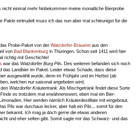
es nicht einmal mehr hinbekommen meine monatliche Bierprobe
 Pakte eintrudelt muss ich das nun aber mal schleunigst für die
das Probe-Paket von der
Watzdorfer-Brauerei
aus den
eil von
Bad Blankenburg
in Thüringen. Schon seit 1411 wird hier
al richtig mit Geschichte!
s
war das
Watzdorfer Burg Pils
. Des weiteren befanden sich noch
 das Landbier im Paket. Leider etwas Schade, dass diese
er ausgewählt wurde, denn im Frühjahr und im Herbst (ab
eben, welchen nur saisonal angeboten wird.
, den
Watzdorfer Kräutertrank
. Als Mischgetränk findet diese Sorte
e. Finde es trotzdem mal erwähnenswert, eben mal ein Bier-
Limonaden. Hier werden nämlich Kräuterdestillate mit eingebraut.
as Pils war durchaus lecker, aber halt ein Pils... somit für den
bekannt. Ich mag ja doch gerne die etwas anderen
 nicht und eher selten gibt. Somit sagte mir das Schwarz- und das