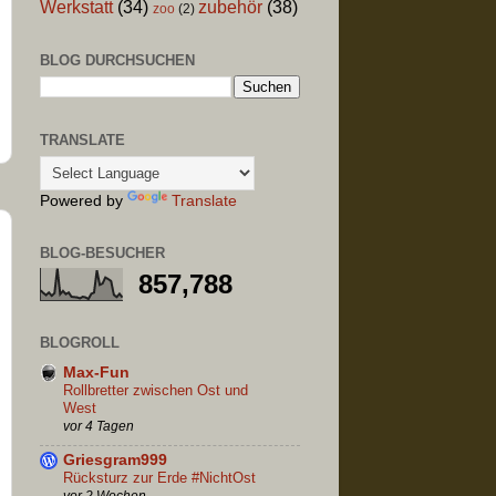
Werkstatt
(34)
zubehör
(38)
zoo
(2)
BLOG DURCHSUCHEN
TRANSLATE
Powered by
Translate
BLOG-BESUCHER
857,788
BLOGROLL
Max-Fun
Rollbretter zwischen Ost und
West
vor 4 Tagen
Griesgram999
Rücksturz zur Erde #NichtOst
vor 2 Wochen