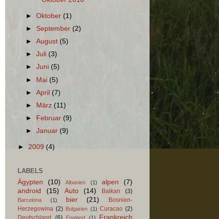
►
Oktober
(1)
►
September
(2)
►
August
(5)
►
Juli
(3)
►
Juni
(5)
►
Mai
(5)
►
April
(7)
►
März
(11)
►
Februar
(9)
►
Januar
(9)
►
2009
(4)
LABELS
Ägypten
(10)
alpen
(7)
Albanien
(1)
android
(15)
Auto
(14)
Balkan
(3)
bier
(21)
Bosnien-
Barcelona
(1)
Herzegowina
(2)
Curacao
(2)
Bulgarien
(1)
Frankreich
Deutschland
(6)
England
(1)