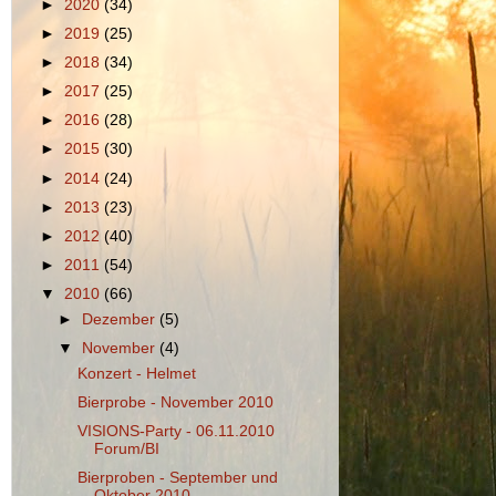
►
2020
(34)
►
2019
(25)
►
2018
(34)
►
2017
(25)
►
2016
(28)
►
2015
(30)
►
2014
(24)
►
2013
(23)
►
2012
(40)
►
2011
(54)
▼
2010
(66)
►
Dezember
(5)
▼
November
(4)
Konzert - Helmet
Bierprobe - November 2010
VISIONS-Party - 06.11.2010
Forum/BI
Bierproben - September und
Oktober 2010