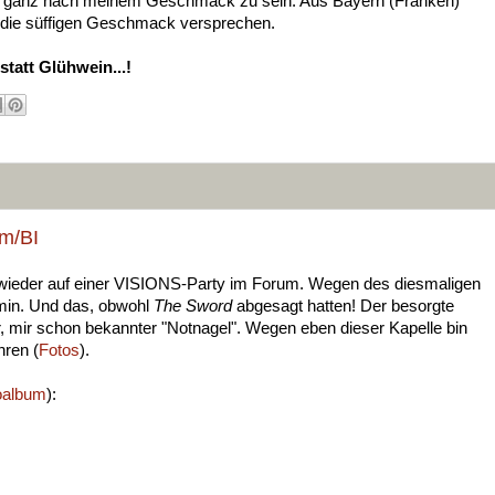
be ganz nach meinem Geschmack zu sein: Aus Bayern (Franken)
 die süffigen Geschmack versprechen.
statt Glühwein...!
um/BI
al wieder auf einer VISIONS-Party im Forum. Wegen des diesmaligen
ermin. Und das, obwohl
The Sword
abgesagt hatten! Der besorgte
r, mir schon bekannter "Notnagel". Wegen eben dieser Kapelle bin
hren (
Fotos
).
oalbum
):