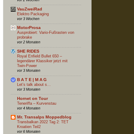
VauZweiRad
Elektro Packaging
vor 3 Wochen
MotorProsa
Ausprobiert: Vario-Fußrasten von
probrake
vor 2 Monaten
SHE RIDES
Royal Enfield Bullet 650 –
legendärer Klassiker jetzt mit
Twin-Power
vor 3 Monaten
B A T E | M A G
Let’s talk about s…
vor 3 Monaten
Hornet on Tour
Teneriffa – Kurvenstau
vor 4 Monaten
Mr. Transalps Moppedblog
Transbalkan 2022 Tag 2: TET
Kroatien Teil2
vor 6 Monaten