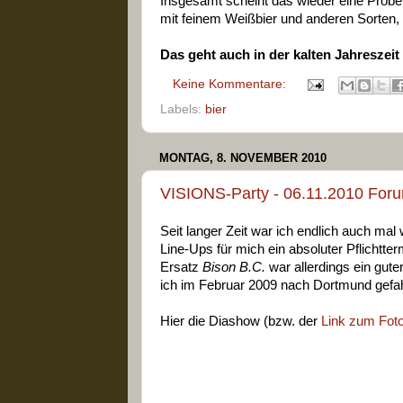
Insgesamt scheint das wieder eine Pro
mit feinem Weißbier und anderen Sorten,
Das geht auch in der kalten Jahreszeit 
Keine Kommentare:
Labels:
bier
MONTAG, 8. NOVEMBER 2010
VISIONS-Party - 06.11.2010 For
Seit langer Zeit war ich endlich auch m
Line-Ups für mich ein absoluter Pflichtt
Ersatz
Bison B.C.
war allerdings ein gute
ich im Februar 2009 nach Dortmund gefa
Hier die Diashow (bzw. der
Link zum Fot