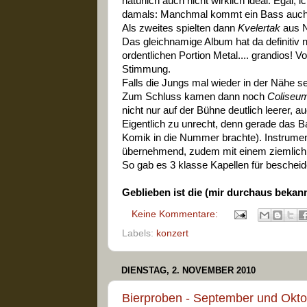
natürlich auch nicht wirklich ideal. Egal,
damals: Manchmal kommt ein Bass auch m
Als zweites spielten dann
Kvelertak
aus N
Das gleichnamige Album hat da definitiv 
ordentlichen Portion Metal.... grandios! 
Stimmung.
Falls die Jungs mal wieder in der Nähe sei
Zum Schluss kamen dann noch
Coliseu
nicht nur auf der Bühne deutlich leerer, a
Eigentlich zu unrecht, denn gerade das 
Komik in die Nummer brachte). Instrument
übernehmend, zudem mit einem ziemlich k
So gab es 3 klasse Kapellen für bescheid
Geblieben ist die (mir durchaus bekannt
Keine Kommentare:
Labels:
konzert
DIENSTAG, 2. NOVEMBER 2010
Bierproben - September und Okt