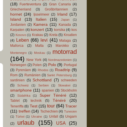
(18)
Fuerteventura
(2)
Gran Canaria
(4)
Griechenland
(3)
Großbritannien
(2)
hornet
(24)
Irland
(17)
Ijsselmeer
(2)
Island
(13)
Italien
(15)
Japan
(1)
Kamera
(11)
Jordanien
(2)
Kanada
(2)
konzert
(13)
Karpaten
(4)
korsika
(4)
kos
(2)
Krakau
(2)
Kreta
(5)
Kroatien
Kosovo
(1)
Leben
(66)
levi
(41)
(4)
Malaga
(2)
Mallorca
(2)
Malta
(2)
Marokko
(2)
motorrad
Montenegro
(1)
Moskau
(1)
(164)
New York
(4)
Nordmazedonien
(1)
Polo
(9)
Norwegen
(2)
Polen
(2)
Portugal
Roadtrip
(9)
(3)
Pyrenäen
(6)
Rhodos
(1)
Rom
(2)
Rumänien
(3)
Sankt Petersburg
(1)
Schottland
(7)
sardinien
(5)
schweden
(5)
Schweiz
(1)
Serbien
(1)
Slowakei
(1)
smartphone
(11)
spanien
(3)
Stockholm
Super Ténéré
(12)
(2)
Südafrika
(1)
Ténéré
(20)
Tablet
(3)
technik
(5)
tour
(64)
Test
(15)
Tracer
Teneriffa
(6)
(11)
treffen
(14)
Tschechien
(4)
Tunesien
Unfall
(5)
Ungarn
(1)
Türkei
(1)
Ukraine
(1)
urlaub
(155)
USA
(25)
(2)