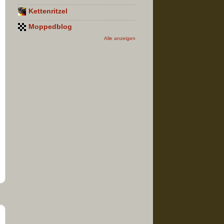
Kettenritzel
Moppedblog
Alle anzeigen