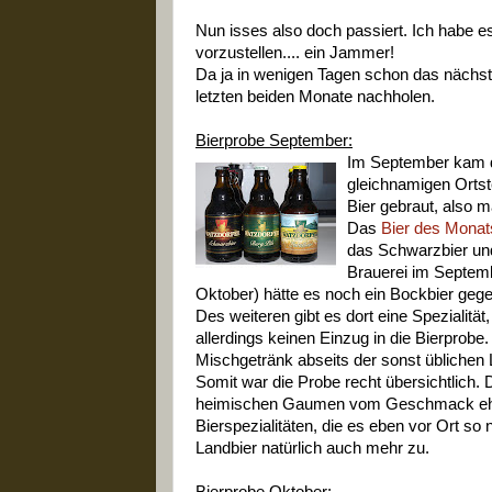
Nun isses also doch passiert. Ich habe 
vorzustellen.... ein Jammer!
Da ja in wenigen Tagen schon das nächste
letzten beiden Monate nachholen.
Bierprobe September:
Im September kam 
gleichnamigen Ortst
Bier gebraut, also m
Das
Bier des Monat
das Schwarzbier und
Brauerei im Septemb
Oktober) hätte es noch ein Bockbier geg
Des weiteren gibt es dort eine Spezialität
allerdings keinen Einzug in die Bierprob
Mischgetränk abseits der sonst üblichen 
Somit war die Probe recht übersichtlich. D
heimischen Gaumen vom Geschmack eher 
Bierspezialitäten, die es eben vor Ort so
Landbier natürlich auch mehr zu.
Bierprobe Oktober: