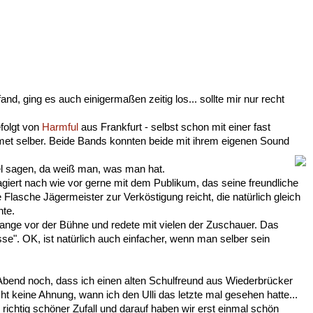
nd, ging es auch einigermaßen zeitig los... sollte mir nur recht
efolgt von
Harmful
aus Frankfurt - selbst schon mit einer fast
et selber. Beide Bands konnten beide mit ihrem eigenen Sound
el sagen, da weiß man, was man hat.
giert nach wie vor gerne mit dem Publikum, das seine freundliche
Flasche Jägermeister zur Verköstigung reicht, die natürlich gleich
hte.
lange vor der Bühne und redete mit vielen der Zuschauer. Das
sse". OK, ist natürlich auch einfacher, wenn man selber sein
bend noch, dass ich einen alten Schulfreund aus Wiederbrücker
t keine Ahnung, wann ich den Ulli das letzte mal gesehen hatte...
n richtig schöner Zufall und darauf haben wir erst einmal schön