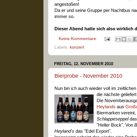
angestoßen!
Da er und seine Gruppe per Nachtbus nach 
immer so.
Dieser Abend hatte sich also wirklich 
Keine Kommentare:
Labels:
konzert
FREITAG, 12. NOVEMBER 2010
Bierprobe - November 2010
Nun bin ich auch wieder voll im zeitlichen
die nächste geliefert
Die Novemberausgabe
Heylands
aus
Groß
Biermarken vereint, 
Schlappeseppel
das 
"Heller Bock". Von
B
Heyland's
das "Edel Export".