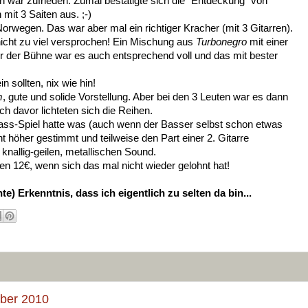
 ich war zufrieden. Zumal bestätigte sich die "Entdeckung" von
it 3 Saiten aus. ;-)
orwegen. Das war aber mal ein richtiger Kracher (mit 3 Gitarren).
nicht zu viel versprochen! Ein Mischung aus
Turbonegro
mit einer
Vor der Bühne war es auch entsprechend voll und das mit bester
n sollten, nix wie hin!
m
, gute und solide Vorstellung. Aber bei den 3 Leuten war es dann
uch davor lichteten sich die Reihen.
Bass-Spiel hatte was (auch wenn der Basser selbst schon etwas
 höher gestimmt und teilweise den Part einer 2. Gitarre
nallig-geilen, metallischen Sound.
en 12€, wenn sich das mal nicht wieder gelohnt hat!
e) Erkenntnis, dass ich eigentlich zu selten da bin...
ober 2010