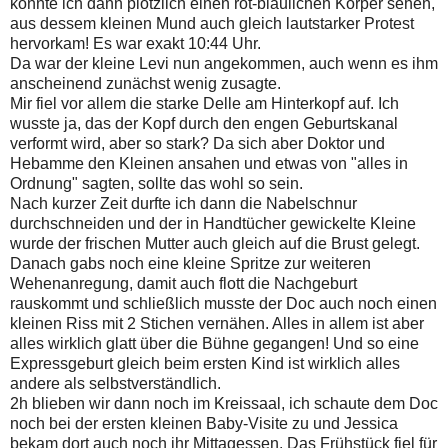
konnte ich dann plötzlich einen rot-bläulichen Körper sehen,
aus dessem kleinen Mund auch gleich lautstarker Protest
hervorkam! Es war exakt 10:44 Uhr.
Da war der kleine Levi nun angekommen, auch wenn es ihm
anscheinend zunächst wenig zusagte.
Mir fiel vor allem die starke Delle am Hinterkopf auf. Ich
wusste ja, das der Kopf durch den engen Geburtskanal
verformt wird, aber so stark? Da sich aber Doktor und
Hebamme den Kleinen ansahen und etwas von "alles in
Ordnung" sagten, sollte das wohl so sein.
Nach kurzer Zeit durfte ich dann die Nabelschnur
durchschneiden und der in Handtücher gewickelte Kleine
wurde der frischen Mutter auch gleich auf die Brust gelegt.
Danach gabs noch eine kleine Spritze zur weiteren
Wehenanregung, damit auch flott die Nachgeburt
rauskommt und schließlich musste der Doc auch noch einen
kleinen Riss mit 2 Stichen vernähen. Alles in allem ist aber
alles wirklich glatt über die Bühne gegangen! Und so eine
Expressgeburt gleich beim ersten Kind ist wirklich alles
andere als selbstverständlich.
2h blieben wir dann noch im Kreissaal, ich schaute dem Doc
noch bei der ersten kleinen Baby-Visite zu und Jessica
bekam dort auch noch ihr Mittagessen. Das Frühstück fiel für