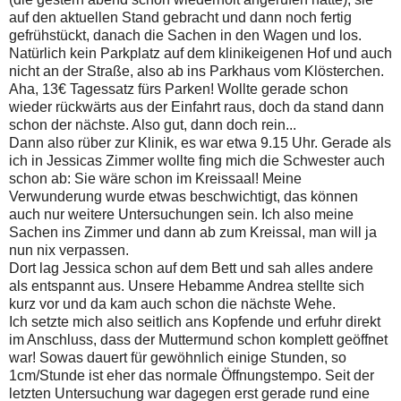
auf den aktuellen Stand gebracht und dann noch fertig
gefrühstückt, danach die Sachen in den Wagen und los.
Natürlich kein Parkplatz auf dem klinikeigenen Hof und auch
nicht an der Straße, also ab ins Parkhaus vom Klösterchen.
Aha, 13€ Tagessatz fürs Parken! Wollte gerade schon
wieder rückwärts aus der Einfahrt raus, doch da stand dann
schon der nächste. Also gut, dann doch rein...
Dann also rüber zur Klinik, es war etwa 9.15 Uhr. Gerade als
ich in Jessicas Zimmer wollte fing mich die Schwester auch
schon ab: Sie wäre schon im Kreissaal! Meine
Verwunderung wurde etwas beschwichtigt, das können
auch nur weitere Untersuchungen sein. Ich also meine
Sachen ins Zimmer und dann ab zum Kreissal, man will ja
nun nix verpassen.
Dort lag Jessica schon auf dem Bett und sah alles andere
als entspannt aus. Unsere Hebamme Andrea stellte sich
kurz vor und da kam auch schon die nächste Wehe.
Ich setzte mich also seitlich ans Kopfende und erfuhr direkt
im Anschluss, dass der Muttermund schon komplett geöffnet
war! Sowas dauert für gewöhnlich einige Stunden, so
1cm/Stunde ist eher das normale Öffnungstempo. Seit der
letzten Untersuchung war dagegen erst gerade rund eine