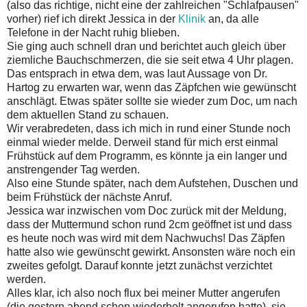
(also das richtige, nicht eine der zahlreichen "Schlafpausen"
vorher) rief ich direkt Jessica in der
Klinik
an, da alle
Telefone in der Nacht ruhig blieben.
Sie ging auch schnell dran und berichtet auch gleich über
ziemliche Bauchschmerzen, die sie seit etwa 4 Uhr plagen.
Das entsprach in etwa dem, was laut Aussage von Dr.
Hartog zu erwarten war, wenn das Zäpfchen wie gewünscht
anschlägt. Etwas später sollte sie wieder zum Doc, um nach
dem aktuellen Stand zu schauen.
Wir verabredeten, dass ich mich in rund einer Stunde noch
einmal wieder melde. Derweil stand für mich erst einmal
Frühstück auf dem Programm, es könnte ja ein langer und
anstrengender Tag werden.
Also eine Stunde später, nach dem Aufstehen, Duschen und
beim Frühstück der nächste Anruf.
Jessica war inzwischen vom Doc zurück mit der Meldung,
dass der Muttermund schon rund 2cm geöffnet ist und dass
es heute noch was wird mit dem Nachwuchs! Das Zäpfen
hatte also wie gewünscht gewirkt. Ansonsten wäre noch ein
zweites gefolgt. Darauf konnte jetzt zunächst verzichtet
werden.
Alles klar, ich also noch flux bei meiner Mutter angerufen
(die gestern abend schon wiederholt angerufen hatte), sie