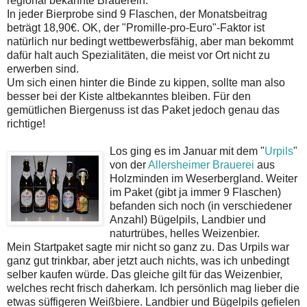
regional bekannte Brauerein.
In jeder Bierprobe sind 9 Flaschen, der Monatsbeitrag
beträgt 18,90€. OK, der "Promille-pro-Euro"-Faktor ist
natürlich nur bedingt wettbewerbsfähig, aber man bekommt
dafür halt auch Spezialitäten, die meist vor Ort nicht zu
erwerben sind.
Um sich einen hinter die Binde zu kippen, sollte man also
besser bei der Kiste altbekanntes bleiben. Für den
gemütlichen Biergenuss ist das Paket jedoch genau das
richtige!
Los ging es im Januar mit dem "
Urpils
"
von der
Allersheimer Brauerei
aus
Holzminden im Weserbergland. Weiter
im Paket (gibt ja immer 9 Flaschen)
befanden sich noch (in verschiedener
Anzahl) Bügelpils, Landbier und
naturtrübes, helles Weizenbier.
Mein Startpaket sagte mir nicht so ganz zu. Das Urpils war
ganz gut trinkbar, aber jetzt auch nichts, was ich unbedingt
selber kaufen würde. Das gleiche gilt für das Weizenbier,
welches recht frisch daherkam. Ich persönlich mag lieber die
etwas süffigeren Weißbiere. Landbier und Bügelpils gefielen