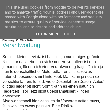
This site uses cookies from Google to deliver its services
and to analyze traffic. Your IP address and user-agent are
shared with Google along with performance and security
metrics to ensure quality of service, generate usage
statistics, and to detect and address abuse.
▼
LEARN MORE
GOT IT
Dienstag, 30. März 2010
Verantwortung
Seit der kleine Levi da ist hat sich ja nun einiges geändert.
Nicht nur das Leben an sich sondern vor allem ist nun
jemand da, für den ich eine Verantwortung trage. Da ich ja
nun leidenschaftlicher Motorradfahrer bin, ist sowas
natürlich besonders im Hinterkopf. Man kann ja noch so
vorsichtig fahren, für z.B. viele Dosenfahrer (Dosen=Autos)
gilt das leider oft nicht. Somit kann es einen natürlich
"jederzeit" (soll jetzt nicht überdramatisiert klingen)
erwischen.
Also war schnell klar, dass ich da Vorsorge treffen muss,
falls wirklich etwas passiert. Eine Risiko-