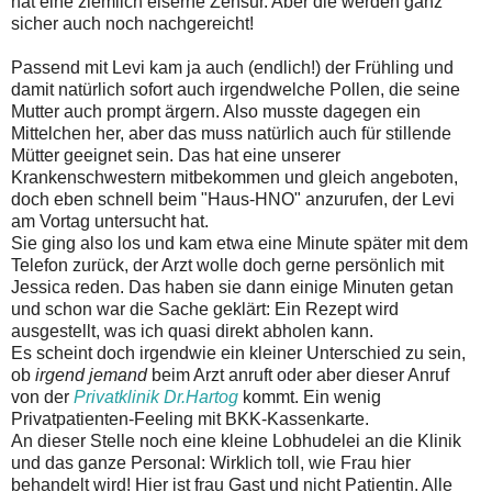
hat eine ziemlich eiserne Zensur. Aber die werden ganz
sicher auch noch nachgereicht!
Passend mit Levi kam ja auch (endlich!) der Frühling und
damit natürlich sofort auch irgendwelche Pollen, die seine
Mutter auch prompt ärgern. Also musste dagegen ein
Mittelchen her, aber das muss natürlich auch für stillende
Mütter geeignet sein. Das hat eine unserer
Krankenschwestern mitbekommen und gleich angeboten,
doch eben schnell beim "Haus-HNO" anzurufen, der Levi
am Vortag untersucht hat.
Sie ging also los und kam etwa eine Minute später mit dem
Telefon zurück, der Arzt wolle doch gerne persönlich mit
Jessica reden. Das haben sie dann einige Minuten getan
und schon war die Sache geklärt: Ein Rezept wird
ausgestellt, was ich quasi direkt abholen kann.
Es scheint doch irgendwie ein kleiner Unterschied zu sein,
ob
irgend jemand
beim Arzt anruft oder aber dieser Anruf
von der
Privatklinik Dr.Hartog
kommt. Ein wenig
Privatpatienten-Feeling mit BKK-Kassenkarte.
An dieser Stelle noch eine kleine Lobhudelei an die Klinik
und das ganze Personal: Wirklich toll, wie Frau hier
behandelt wird! Hier ist frau Gast und nicht Patientin. Alle