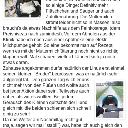
so einige Dinge: Definitiv mehr
Fläschchen und Sauger und auch
Zufütternahrung. Die Muttermilch
strömt leider nicht so in Massen, also
braucht's da etwas Nachhilfe aus dem Feinkostregal (dem
Preisniveau nach zumindest). Vor dem Abholen aus der
Klinik habe ich noch aus einer Apotheke eine elektr.
Milchpumpe geholt. So eine bekommt man auf Rezept,
wenn es mit der Muttermilchfütterung noch nicht so richtig
klappen will. Mal schauen, vielleicht ändert sich ja noch
etwas daran.
Zuhause angekommen durfte natürlich der Linus erst einmal
seinen kleinen "Bruder" begrüssen, was er natürlich sehr
aufgeregt tat.
Den ganzen Tag wich er uns
nicht mehr von den Füßen und wollte auch
bei jeder Aktion dabei sein. Teilweise auch
näher, als wir es wollten. Bei jedem
Geräusch des Kleinen quitschte der Hund
gleich mit, die beiden schienen sich schnell
einig zu sein!
Da das Wetter am Nachmittag recht gut
(naja, sagen wir mal "stabil") war, habe ich auch gleich den