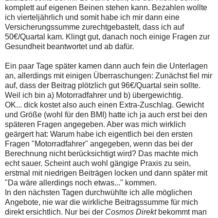
komplett auf eigenen Beinen stehen kann. Bezahlen wollte
ich vierteljährlich und somit habe ich mir dann eine
Versicherungssumme zurechtgebastelt, dass ich auf
50€/Quartal kam. Klingt gut, danach noch einige Fragen zur
Gesundheit beantwortet und ab dafür.
Ein paar Tage später kamen dann auch fein die Unterlagen
an, allerdings mit einigen Überraschungen: Zunächst fiel mir
auf, dass der Beitrag plötzlich gut 96€/Quartal sein sollte.
Weil ich bin a) Motorradfahrer und b) übergewichtig.
OK... dick kostet also auch einen Extra-Zuschlag. Gewicht
und Größe (wohl für den BMI) hatte ich ja auch erst bei den
späteren Fragen angegeben. Aber was mich wirklich
geärgert hat: Warum habe ich eigentlich bei den ersten
Fragen "Motorradfahrer" angegeben, wenn das bei der
Berechnung nicht berücksichtigt wird? Das machte mich
echt sauer. Scheint auch wohl gängige Praxis zu sein,
erstmal mit niedrigen Beiträgen locken und dann später mit
"Da wäre allerdings noch etwas..." kommen.
In den nächsten Tagen durchwühlte ich alle möglichen
Angebote, nie war die wirkliche Beitragssumme für mich
direkt ersichtlich. Nur bei der
Cosmos Direkt
bekommt man