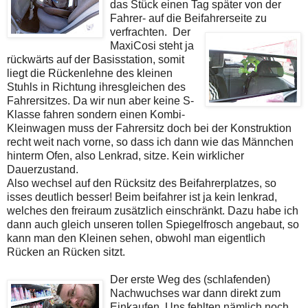
das Stück einen Tag später von der
Fahrer- auf die Beifahrerseite zu
verfrachten.
Der
MaxiCosi steht ja
rückwärts auf der Basisstation, somit
liegt die Rückenlehne des kleinen
Stuhls in Richtung ihresgleichen des
Fahrersitzes. Da wir nun aber keine S-
Klasse fahren sondern einen Kombi-
Kleinwagen muss der Fahrersitz doch bei der Konstruktion
recht weit nach vorne, so dass ich dann wie das Männchen
hinterm Ofen, also Lenkrad, sitze. Kein wirklicher
Dauerzustand.
Also wechsel auf den Rücksitz des Beifahrerplatzes, so
isses deutlich besser! Beim beifahrer ist ja kein lenkrad,
welches den freiraum zusätzlich einschränkt. Dazu habe ich
dann auch gleich unseren tollen Spiegelfrosch angebaut, so
kann man den Kleinen sehen, obwohl man eigentlich
Rücken an Rücken sitzt.
Der erste Weg des (schlafenden)
Nachwuchses war dann direkt zum
Einkaufen. Uns fehlten nämlich noch