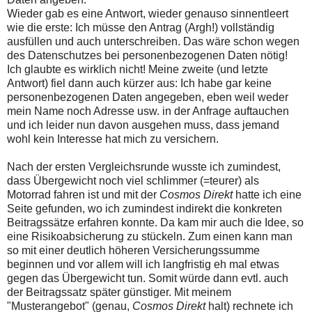
Wieder gab es eine Antwort, wieder genauso sinnentleert
wie die erste: Ich müsse den Antrag (Argh!) vollständig
ausfüllen und auch unterschreiben. Das wäre schon wegen
des Datenschutzes bei personenbezogenen Daten nötig!
Ich glaubte es wirklich nicht! Meine zweite (und letzte
Antwort) fiel dann auch kürzer aus: Ich habe gar keine
personenbezogenen Daten angegeben, eben weil weder
mein Name noch Adresse usw. in der Anfrage auftauchen
und ich leider nun davon ausgehen muss, dass jemand
wohl kein Interesse hat mich zu versichern.
Nach der ersten Vergleichsrunde wusste ich zumindest,
dass Übergewicht noch viel schlimmer (=teurer) als
Motorrad fahren ist und mit der
Cosmos Direkt
hatte ich eine
Seite gefunden, wo ich zumindest indirekt die konkreten
Beitragssätze erfahren konnte. Da kam mir auch die Idee, so
eine Risikoabsicherung zu stückeln. Zum einen kann man
so mit einer deutlich höheren Versicherungssumme
beginnen und vor allem will ich langfristig eh mal etwas
gegen das Übergewicht tun. Somit würde dann evtl. auch
der Beitragssatz später günstiger. Mit meinem
"Musterangebot" (genau,
Cosmos Direkt
halt) rechnete ich