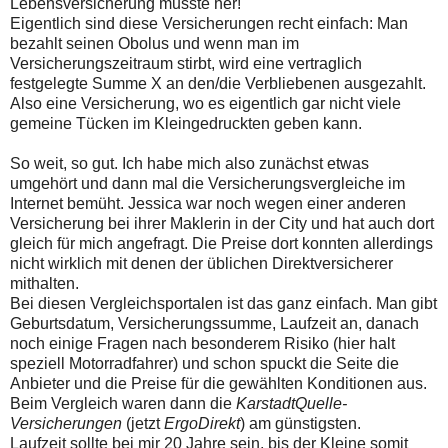
Lebensversicherung musste her!
Eigentlich sind diese Versicherungen recht einfach: Man
bezahlt seinen Obolus und wenn man im
Versicherungszeitraum stirbt, wird eine vertraglich
festgelegte Summe X an den/die Verbliebenen ausgezahlt.
Also eine Versicherung, wo es eigentlich gar nicht viele
gemeine Tücken im Kleingedruckten geben kann.
So weit, so gut. Ich habe mich also zunächst etwas
umgehört und dann mal die Versicherungsvergleiche im
Internet bemüht. Jessica war noch wegen einer anderen
Versicherung bei ihrer Maklerin in der City und hat auch dort
gleich für mich angefragt. Die Preise dort konnten allerdings
nicht wirklich mit denen der üblichen Direktversicherer
mithalten.
Bei diesen Vergleichsportalen ist das ganz einfach. Man gibt
Geburtsdatum, Versicherungssumme, Laufzeit an, danach
noch einige Fragen nach besonderem Risiko (hier halt
speziell Motorradfahrer) und schon spuckt die Seite die
Anbieter und die Preise für die gewählten Konditionen aus.
Beim Vergleich waren dann die
KarstadtQuelle-
Versicherungen
(jetzt
ErgoDirekt
) am günstigsten.
Laufzeit sollte bei mir 20 Jahre sein, bis der Kleine somit