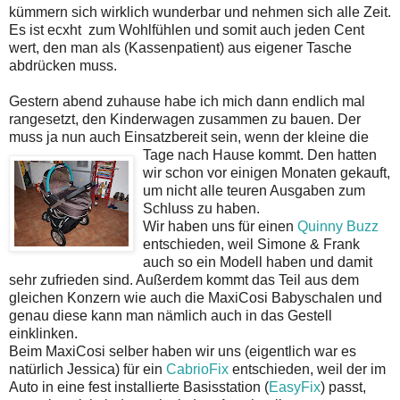
kümmern sich wirklich wunderbar und nehmen sich alle Zeit.
Es ist ecxht zum Wohlfühlen und somit auch jeden Cent
wert, den man als (Kassenpatient) aus eigener Tasche
abdrücken muss.
Gestern abend zuhause habe ich mich dann endlich mal
rangesetzt, den Kinderwagen zusammen zu bauen. Der
muss ja nun auch Einsatzbereit sein, wenn der kleine die
Tage nach Hause kommt.
Den hatten
wir schon vor einigen Monaten gekauft,
um nicht alle teuren Ausgaben zum
Schluss zu haben.
Wir haben uns für einen
Quinny
Buzz
entschieden, weil Simone & Frank
auch so ein Modell haben und damit
sehr zufrieden sind. Außerdem kommt das Teil aus dem
gleichen Konzern wie auch die MaxiCosi Babyschalen und
genau diese kann man nämlich auch in das Gestell
einklinken.
Beim MaxiCosi selber haben wir uns (eigentlich war es
natürlich Jessica) für ein
CabrioFix
entschieden, weil der im
Auto in eine fest installierte Basisstation (
EasyFix
) passt,