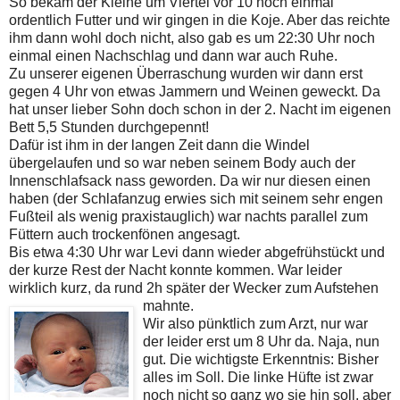
So bekam der Kleine um Viertel vor 10 noch einmal
ordentlich Futter und wir gingen in die Koje. Aber das reichte
ihm dann wohl doch nicht, also gab es um 22:30 Uhr noch
einmal einen Nachschlag und dann war auch Ruhe.
Zu unserer eigenen Überraschung wurden wir dann erst
gegen 4 Uhr von etwas Jammern und Weinen geweckt. Da
hat unser lieber Sohn doch schon in der 2. Nacht im eigenen
Bett 5,5 Stunden durchgepennt!
Dafür ist ihm in der langen Zeit dann die Windel
übergelaufen und so war neben seinem Body auch der
Innenschlafsack nass geworden. Da wir nur diesen einen
haben (der Schlafanzug erwies sich mit seinem sehr engen
Fußteil als wenig praxistauglich) war nachts parallel zum
Füttern auch trockenfönen angesagt.
Bis etwa 4:30 Uhr war Levi dann wieder abgefrühstückt und
der kurze Rest der Nacht konnte kommen. War leider
wirklich kurz, da rund 2h später der Wecker zum Aufstehen
mahnte.
Wir also pünktlich zum Arzt, nur war
der leider erst um 8 Uhr da. Naja, nun
gut. Die wichtigste Erkenntnis: Bisher
alles im Soll. Die linke Hüfte ist zwar
noch nicht so ganz wo sie hin soll, aber