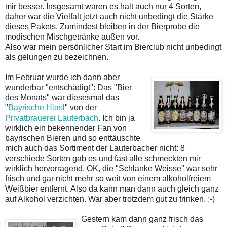
mir besser. Insgesamt waren es halt auch nur 4 Sorten,
daher war die Vielfalt jetzt auch nicht unbedingt die Stärke
dieses Pakets. Zumindest bleiben in der Bierprobe die
modischen Mischgetränke außen vor.
Also war mein persönlicher Start im Bierclub nicht unbedingt
als gelungen zu bezeichnen.
Im Februar
wurde ich dann aber
wunderbar "entschädigt": Das "Bier
des Monats" war diesesmal das
"
Bayrische Hiasl
" von der
Privatbrauerei Lauterbach
. Ich bin ja
wirklich ein bekennender Fan von
bayrischen Bieren und so enttäuschte
mich auch das Sortiment der Lauterbacher nicht: 8
verschiede Sorten gab es und fast alle schmeckten mir
wirklich hervorragend. OK, die "Schlanke Weisse" war sehr
frisch und gar nicht mehr so weit von einem alkoholfreiem
Weißbier entfernt. Also da kann man dann auch gleich ganz
auf Alkohol verzichten. War aber trotzdem gut zu trinken. :-)
Gestern kam dann ganz frisch das