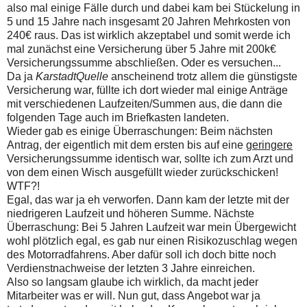
also mal einige Fälle durch und dabei kam bei Stückelung in
5 und 15 Jahre nach insgesamt 20 Jahren Mehrkosten von
240€ raus. Das ist wirklich akzeptabel und somit werde ich
mal zunächst eine Versicherung über 5 Jahre mit 200k€
Versicherungssumme abschließen. Oder es versuchen...
Da ja
KarstadtQuelle
anscheinend trotz allem die günstigste
Versicherung war, füllte ich dort wieder mal einige Anträge
mit verschiedenen Laufzeiten/Summen aus, die dann die
folgenden Tage auch im Briefkasten landeten.
Wieder gab es einige Überraschungen: Beim nächsten
Antrag, der eigentlich mit dem ersten bis auf eine
geringere
Versicherungssumme identisch war, sollte ich zum Arzt und
von dem einen Wisch ausgefüllt wieder zurückschicken!
WTF?!
Egal, das war ja eh verworfen. Dann kam der letzte mit der
niedrigeren Laufzeit und höheren Summe. Nächste
Überraschung: Bei 5 Jahren Laufzeit war mein Übergewicht
wohl plötzlich egal, es gab nur einen Risikozuschlag wegen
des Motorradfahrens. Aber dafür soll ich doch bitte noch
Verdienstnachweise der letzten 3 Jahre einreichen.
Also so langsam glaube ich wirklich, da macht jeder
Mitarbeiter was er will. Nun gut, dass Angebot war ja