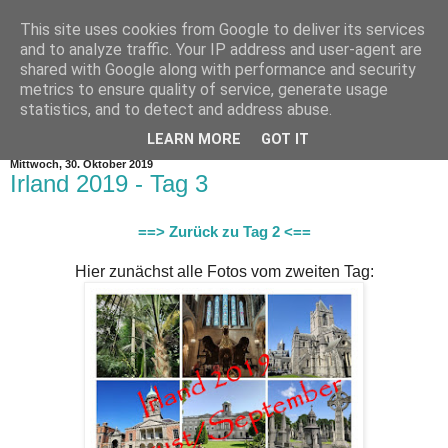
This site uses cookies from Google to deliver its services
and to analyze traffic. Your IP address and user-agent are
shared with Google along with performance and security
metrics to ensure quality of service, generate usage
statistics, and to detect and address abuse.
▼
LEARN MORE
GOT IT
Mittwoch, 30. Oktober 2019
Irland 2019 - Tag 3
==> Zurück zu Tag 2 <==
Hier zunächst alle Fotos vom zweiten Tag: