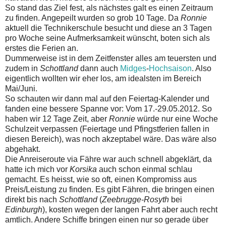
So stand das Ziel fest, als nächstes galt es einen Zeitraum
zu finden. Angepeilt wurden so grob 10 Tage. Da
Ronnie
aktuell die Technikerschule besucht und diese an 3 Tagen
pro Woche seine Aufmerksamkeit wünscht, boten sich als
erstes die Ferien an.
Dummerweise ist in dem Zeitfenster alles am teuersten und
zudem in
Schottland
dann auch
Midges
-
Hochsaison
. Also
eigentlich wollten wir eher los, am idealsten im Bereich
Mai/Juni.
So schauten wir dann mal auf den Feiertag-Kalender und
fanden eine bessere Spanne vor: Vom 17.-29.05.2012. So
haben wir 12 Tage Zeit, aber
Ronnie
würde nur eine Woche
Schulzeit verpassen (Feiertage und Pfingstferien fallen in
diesen Bereich), was noch akzeptabel wäre. Das wäre also
abgehakt.
Die Anreiseroute via Fähre war auch schnell abgeklärt, da
hatte ich mich vor
Korsika
auch schon einmal schlau
gemacht. Es heisst, wie so oft, einen Kompromiss aus
Preis/Leistung zu finden. Es gibt Fähren, die bringen einen
direkt bis nach
Schottland
(
Zeebrugge-Rosyth
bei
Edinburgh
), kosten wegen der langen Fahrt aber auch recht
amtlich. Andere Schiffe bringen einen nur so gerade über