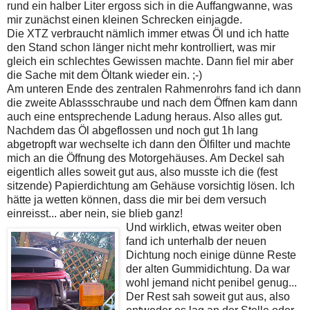
rund ein halber Liter ergoss sich in die Auffangwanne, was
mir zunächst einen kleinen Schrecken einjagde.
Die XTZ verbraucht nämlich immer etwas Öl und ich hatte
den Stand schon länger nicht mehr kontrolliert, was mir
gleich ein schlechtes Gewissen machte. Dann fiel mir aber
die Sache mit dem Öltank wieder ein. ;-)
Am unteren Ende des zentralen Rahmenrohrs fand ich dann
die zweite Ablassschraube und nach dem Öffnen kam dann
auch eine entsprechende Ladung heraus. Also alles gut.
Nachdem das Öl abgeflossen und noch gut 1h lang
abgetropft war wechselte ich dann den Ölfilter und machte
mich an die Öffnung des Motorgehäuses. Am Deckel sah
eigentlich alles soweit gut aus, also musste ich die (fest
sitzende) Papierdichtung am Gehäuse vorsichtig lösen. Ich
hätte ja wetten können, dass die mir bei dem versuch
einreisst... aber nein, sie blieb ganz!
Und wirklich, etwas weiter oben
fand ich unterhalb der neuen
Dichtung noch einige dünne Reste
der alten Gummidichtung. Da war
wohl jemand nicht penibel genug...
Der Rest sah soweit gut aus, also