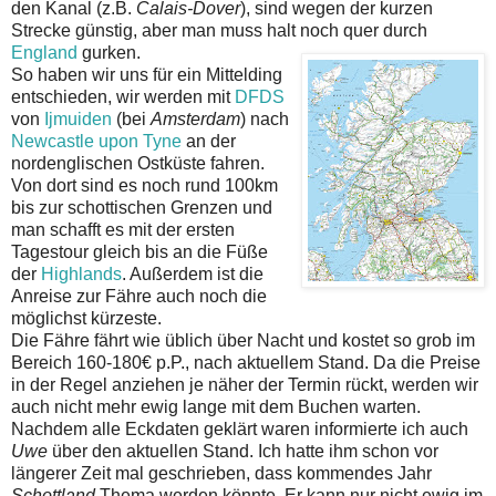
den Kanal (z.B.
Calais-Dover
), sind wegen der kurzen
Strecke günstig, aber man muss halt noch quer durch
England
gurken.
So haben wir uns für ein Mittelding
entschieden, wir werden mit
DFDS
von
Ijmuiden
(bei
Amsterdam
) nach
Newcastle upon Tyne
an der
nordenglischen Ostküste fahren.
Von dort sind es noch rund 100km
bis zur schottischen Grenzen und
man schafft es mit der ersten
Tagestour gleich bis an die Füße
der
Highlands
. Außerdem ist die
Anreise zur Fähre auch noch die
möglichst kürzeste.
Die Fähre fährt wie üblich über Nacht und kostet so grob im
Bereich 160-180€ p.P., nach aktuellem Stand. Da die Preise
in der Regel anziehen je näher der Termin rückt, werden wir
auch nicht mehr ewig lange mit dem Buchen warten.
Nachdem alle Eckdaten geklärt waren informierte ich auch
Uwe
über den aktuellen Stand. Ich hatte ihm schon vor
längerer Zeit mal geschrieben, dass kommendes Jahr
Schottland
Thema werden könnte. Er kann nur nicht ewig im