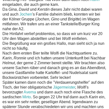
eingeladen, die auch gerne kam.
Da
Gina
,
David
und
Kerstin
dieses Jahr nicht dabei waren
und auch
Jochen
's Familie daheim blieb, konnten wir bei
der Kölner Gruppe (
Jochen, Gino und Brigitte
) im Wagen
mitfahren. Wir trafen uns an einer Tankstelle/Burger King
nahe der A2.
Die Hinfahrt verlief problemlos, so dass wir um kurz vor 20
Uhr den Wagen abstellten und bei
Wolfi
einfielen.
Die Begrüßung war ein großes Hallo, man sieht sich ja nun
nicht so häufig.
Nach dem ersten Bier teilte Wolfi die Nachtquartiere zu.
Karin
,
Ronnie
und ich hatten unsere Unterkunft bei Nachbar
Helmut
, der gerne 2 Zimmer bereit stellte. Wir brachten also
unsere Sachen rüber und danach ging es an das Abendbrot,
unsere Gastfamilie hatte Kartoffel- und Nudelsalat samt
Bockwürstchen vorbereitet. Sehr lecker!
Später kamen dann noch die "Verdauerungshelfer" auf den
Tisch, der hier obligatorische
Jägermeister
,
Wolfi
's
bevorzugter
Averna
und dann auch noch eine Flasche des
sardischen
Mirto
. So gegen 22 Uhr traf dann auch
Karin
ein,
es war ein sehr netter, geselliger Abend. Irgendwann zu
späterer Stunde verabschiedeten wir uns und machten uns