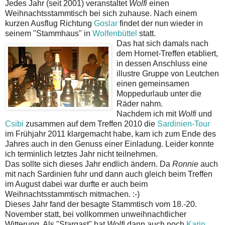
Jedes Jahr (seit 2001) veranstaltet
Wolfi
einen
Weihnachtsstammtisch bei sich zuhause. Nach einem
kurzen Ausflug Richtung
Goslar
findet der nun wieder in
seinem "Stammhaus" in
Wolfenbüttel
statt.
Das hat sich damals nach
dem Hornet-Treffen etabliert,
in dessen Anschluss eine
illustre Gruppe von Leutchen
einen gemeinsamen
Moppedurlaub unter die
Räder nahm.
Nachdem ich mit
Wolfi
und
Csibi
zusammen auf dem Treffen 2010 die
Sardinien-Tour
im Frühjahr 2011 klargemacht habe, kam ich zum Ende des
Jahres auch in den Genuss einer Einladung. Leider konnte
ich terminlich letztes Jahr nicht teilnehmen.
Das sollte sich dieses Jahr endlich ändern. Da
Ronnie
auch
mit nach Sardinien fuhr und dann auch gleich beim Treffen
im August dabei war durfte er auch beim
Weihnachtsstammtisch mitmachen. :-)
Dieses Jahr fand der besagte Stammtisch vom 18.-20.
November statt, bei vollkommen unweihnachtlicher
Witterung. Als "Stargast" hat
Wolfi
dann auch noch
Karin