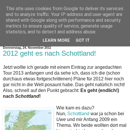
This site uses cookies from Google to deliver its services
and to analyze traffic. Your IP address and user-agent are
shared with Google along with performance and security
metrics to ensure quality of service, generate usage
statistics, and to detect and address abuse.
▼
LEARN MORE
GOT IT
Donnerstag, 24. November 2011
2012 geht es nach Schottland!
Jetzt wollte ich gerade mit einem Eintrag zur angedachten
Tour 2013 anfangen und da sehe ich, dass ich die (schon
durchaus etwas fortgeschrittenen) Pläne für 2012 hier noch
gar nicht in die Welt posaunt habe. Das geht natürlich nicht!
Also, schnell auf den Punkt gebracht:
Es geht (endlich!)
nach
Schottland
!
Wie kam es dazu?
Nun,
Schottland
war ja schon bei
Uwe
und mir Anfang 2009 ein
Thema. Wir beide wollten dort mal