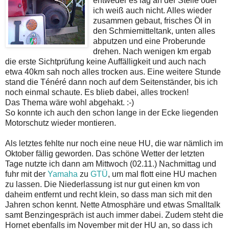
entweder es lag an der Stelle oder
ich weiß auch nicht. Alles wieder
zusammen gebaut, frisches Öl in
den Schmiemitteltank, unten alles
abputzen und eine Proberunde
drehen. Nach wenigen km ergab
die erste Sichtprüfung keine Auffälligkeit und auch nach
etwa 40km sah noch alles trocken aus. Eine weitere Stunde
stand die Ténéré dann noch auf dem Seitenständer, bis ich
noch einmal schaute. Es blieb dabei, alles trocken!
Das Thema wäre wohl abgehakt. :-)
So konnte ich auch den schon lange in der Ecke liegenden
Motorschutz wieder montieren.
Als letztes fehlte nur noch eine neue HU, die war nämlich im
Oktober fällig geworden. Das schöne Wetter der letzten
Tage nutzte ich dann am Mittwoch (02.11.) Nachmittag und
fuhr mit der
Yamaha
zu
GTÜ
, um mal flott eine HU machen
zu lassen. Die Niederlassung ist nur gut einen km von
daheim entfernt und recht klein, so dass man sich mit den
Jahren schon kennt. Nette Atmosphäre und etwas Smalltalk
samt Benzingespräch ist auch immer dabei. Zudem steht die
Hornet ebenfalls im November mit der HU an, so dass ich