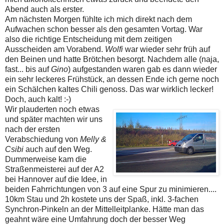
Abend auch als erster.
Am nächsten Morgen fühlte ich mich direkt nach dem
Aufwachen schon besser als den gesamten Vortag. War
also die richtige Entscheidung mit dem zeitigen
Ausscheiden am Vorabend.
Wolfi
war wieder sehr früh auf
den Beinen und hatte Brötchen besorgt. Nachdem alle (naja,
fast... bis auf
Gino
) aufgestanden waren gab es dann wieder
ein sehr leckeres Frühstück, an dessen Ende ich gerne noch
ein Schälchen kaltes Chili genoss. Das war wirklich lecker!
Doch, auch kalt! :-)
Wir plauderten noch etwas
und später machten wir uns
nach der ersten
Verabschiedung von
Melly &
Csibi
auch auf den Weg.
Dummerweise kam die
Straßenmeisterei auf der A2
bei Hannover auf die Idee, in
beiden Fahrrichtungen von 3 auf eine Spur zu minimieren....
10km Stau und 2h kostete uns der Spaß, inkl. 3-fachen
Synchron-Pinkeln an der Mittelleitplanke. Hätte man das
geahnt wäre eine Umfahrung doch der besser Weg