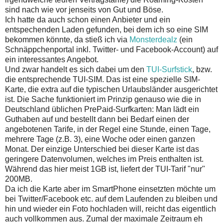
sind nach wie vor jenseits von Gut und Böse.
Ich hatte da auch schon einen Anbieter und ein
entspechenden Laden gefunden, bei dem ich so eine SIM
bekommen könnte, da stieß ich via
Monsterdealz
(ein
Schnäppchenportal inkl. Twitter- und Facebook-Account) auf
ein interessantes Angebot.
Und zwar handelt es sich dabei um den
TUI-Surfstick
, bzw.
die entsprechende TUI-SIM. Das ist eine spezielle SIM-
Karte, die extra auf die typischen Urlaubsländer ausgerichtet
ist. Die Sache funktioniert im Prinzip genauso wie die in
Deutschland üblichen PrePaid-Surfkarten: Man lädt ein
Guthaben auf und bestellt dann bei Bedarf einen der
angebotenen Tarife, in der Regel eine Stunde, einen Tage,
mehrere Tage (z.B. 3), eine Woche oder einen ganzen
Monat. Der einzige Unterschied bei dieser Karte ist das
geringere Datenvolumen, welches im Preis enthalten ist.
Während das hier meist 1GB ist, liefert der TUI-Tarif "nur"
200MB.
Da ich die Karte aber im SmartPhone einsetzten möchte um
bei Twitter/Facebook etc. auf dem Laufenden zu bleiben und
hin und wieder ein Foto hochladen will, reicht das eigentlich
auch vollkommen aus. Zumal der maximale Zeitraum eh