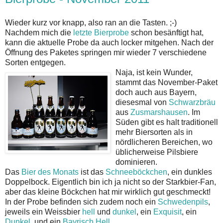
Wieder kurz vor knapp, also ran an die Tasten. ;-)
Nachdem mich die
letzte Bierprobe
schon besänftigt hat,
kann die aktuelle Probe da auch locker mitgehen. Nach der
Öffnung des Paketes springen mir wieder 7 verschiedene
Sorten entgegen.
Naja, ist kein Wunder,
stammt das November-Paket
doch auch aus Bayern,
diesesmal von
Schwarzbräu
aus
Zusmarshausen
. Im
Süden gibt es halt traditionell
mehr Biersorten als in
nördlicheren Bereichen, wo
üblicherweise Pilsbiere
dominieren.
Das
Bier des Monats
ist das
Schneeböckchen
, ein dunkles
Doppelbock. Eigentlich bin ich ja nicht so der Starkbier-Fan,
aber das kleine Böckchen hat mir wirklich gut geschmeckt!
In der Probe befinden sich zudem noch ein
Schwedenpils
,
jeweils ein Weissbier
hell
und
dunkel
, ein
Exquisit
, ein
Dunkel
, und ein
Bayrisch Hell
.