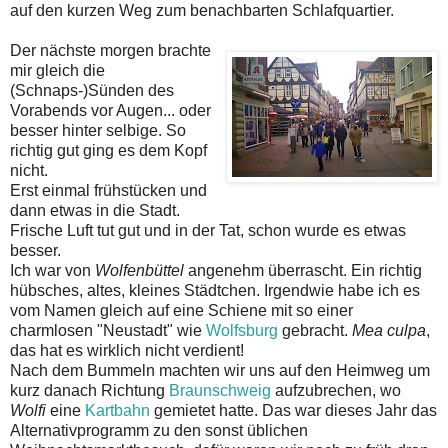
auf den kurzen Weg zum benachbarten Schlafquartier.
Der nächste morgen brachte
mir gleich die
(Schnaps-)Sünden des
Vorabends vor Augen... oder
besser hinter selbige. So
richtig gut ging es dem Kopf
nicht.
Erst einmal frühstücken und
dann etwas in die Stadt.
Frische Luft tut gut und in der Tat, schon wurde es etwas
besser.
Ich war von
Wolfenbüttel
angenehm überrascht. Ein richtig
hübsches, altes, kleines Städtchen. Irgendwie habe ich es
vom Namen gleich auf eine Schiene mit so einer
charmlosen "Neustadt" wie
Wolfsburg
gebracht.
Mea culpa
,
das hat es wirklich nicht verdient!
Nach dem Bummeln machten wir uns auf den Heimweg um
kurz danach Richtung
Braunschweig
aufzubrechen, wo
Wolfi
eine
Kartbahn
gemietet hatte. Das war dieses Jahr das
Alternativprogramm zu den sonst üblichen