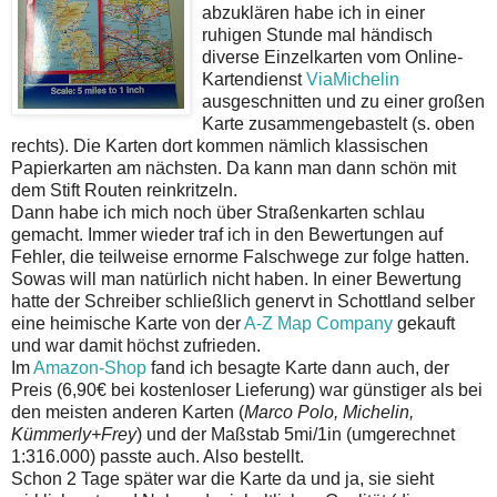
abzuklären habe ich in einer
ruhigen Stunde mal händisch
diverse Einzelkarten vom Online-
Kartendienst
ViaMichelin
ausgeschnitten und zu einer großen
Karte zusammengebastelt (s. oben
rechts). Die Karten dort kommen nämlich klassischen
Papierkarten am nächsten. Da kann man dann schön mit
dem Stift Routen reinkritzeln.
Dann habe ich mich noch über Straßenkarten schlau
gemacht. Immer wieder traf ich in den Bewertungen auf
Fehler, die teilweise ernorme Falschwege zur folge hatten.
Sowas will man natürlich nicht haben. In einer Bewertung
hatte der Schreiber schließlich genervt in Schottland selber
eine heimische Karte von der
A-Z Map Company
gekauft
und war damit höchst zufrieden.
Im
Amazon-Shop
fand ich besagte Karte dann auch, der
Preis (6,90€ bei kostenloser Lieferung) war günstiger als bei
den meisten anderen Karten (
Marco Polo, Michelin,
Kümmerly+Frey
) und der Maßstab 5mi/1in (umgerechnet
1:316.000) passte auch. Also bestellt.
Schon 2 Tage später war die Karte da und ja, sie sieht