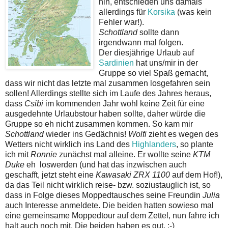
hin, entschieden uns damals
allerdings für
Korsika
(was kein
Fehler war!).
Schottland
sollte dann
irgendwann mal folgen.
Der diesjährige Urlaub auf
Sardinien
hat uns/mir in der
Gruppe so viel Spaß gemacht,
dass wir nicht das letzte mal zusammen losgefahren sein
sollen! Allerdings stellte sich im Laufe des Jahres heraus,
dass
Csibi
im kommenden Jahr wohl keine Zeit für eine
ausgedehnte Urlaubstour haben sollte, daher würde die
Gruppe so eh nicht zusammen kommen. So kam mir
Schottland
wieder ins Gedächnis!
Wolfi
zieht es wegen des
Wetters nicht wirklich ins Land des
Highlanders
, so plante
ich mit
Ronnie
zunächst mal alleine. Er wollte seine
KTM
Duke
eh loswerden (und hat das inzwischen auch
geschafft, jetzt steht eine
Kawasaki ZRX 1100
auf dem Hof!),
da das Teil nicht wirklich reise- bzw. soziustauglich ist, so
dass in Folge dieses Moppedtausches seine Freundin
Julia
auch Interesse anmeldete. Die beiden hatten sowieso mal
eine gemeinsame Moppedtour auf dem Zettel, nun fahre ich
halt auch noch mit. Die beiden haben es gut. ;-)