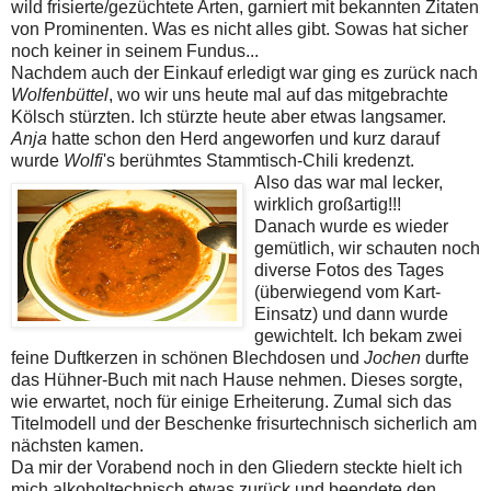
wild frisierte/gezüchtete Arten, garniert mit bekannten Zitaten
von Prominenten. Was es nicht alles gibt. Sowas hat sicher
noch keiner in seinem Fundus...
Nachdem auch der Einkauf erledigt war ging es zurück nach
Wolfenbüttel
, wo wir uns heute mal auf das mitgebrachte
Kölsch stürzten. Ich stürzte heute aber etwas langsamer.
Anja
hatte schon den Herd angeworfen und kurz darauf
wurde
Wolfi
's berühmtes Stammtisch-Chili kredenzt.
Also das war mal lecker,
wirklich großartig!!!
Danach wurde es wieder
gemütlich, wir schauten noch
diverse Fotos des Tages
(überwiegend vom Kart-
Einsatz) und dann wurde
gewichtelt. Ich bekam zwei
feine Duftkerzen in schönen Blechdosen und
Jochen
durfte
das Hühner-Buch mit nach Hause nehmen. Dieses sorgte,
wie erwartet, noch für einige Erheiterung. Zumal sich das
Titelmodell und der Beschenke frisurtechnisch sicherlich am
nächsten kamen.
Da mir der Vorabend noch in den Gliedern steckte hielt ich
mich alkoholtechnisch etwas zurück und beendete den