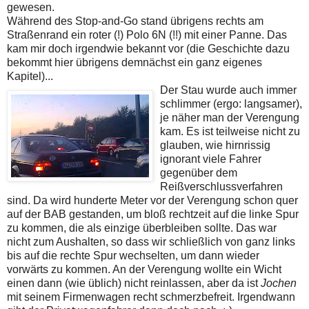
gewesen.
Während des Stop-and-Go stand übrigens rechts am
Straßenrand ein roter (!) Polo 6N (!!) mit einer Panne. Das
kam mir doch irgendwie bekannt vor (die Geschichte dazu
bekommt hier übrigens demnächst ein ganz eigenes
Kapitel)...
Der Stau wurde auch immer
schlimmer (ergo: langsamer),
je näher man der Verengung
kam. Es ist teilweise nicht zu
glauben, wie hirnrissig
ignorant viele Fahrer
gegenüber dem
Reißverschlussverfahren
sind. Da wird hunderte Meter vor der Verengung schon quer
auf der BAB gestanden, um bloß rechtzeit auf die linke Spur
zu kommen, die als einzige überbleiben sollte. Das war
nicht zum Aushalten, so dass wir schließlich von ganz links
bis auf die rechte Spur wechselten, um dann wieder
vorwärts zu kommen. An der Verengung wollte ein Wicht
einen dann (wie üblich) nicht reinlassen, aber da ist
Jochen
mit seinem Firmenwagen recht schmerzbefreit. Irgendwann