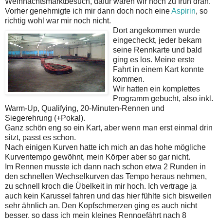
Weihnachtsmarktbesuch, dafür waren wir noch zu früh dran.
Vorher genehmigte ich mir dann doch noch eine
Aspirin
, so
richtig wohl war mir noch nicht.
Dort angekommen wurde
eingecheckt, jeder bekam
seine Rennkarte und bald
ging es los. Meine erste
Fahrt in einem Kart konnte
kommen.
Wir hatten ein komplettes
Programm gebucht, also inkl.
Warm-Up, Qualifying, 20-Minuten-Rennen und
Siegerehrung (+Pokal).
Ganz schön eng so ein Kart, aber wenn man erst einmal drin
sitzt, passt es schon.
Nach einigen Kurven hatte ich mich an das hohe mögliche
Kurventempo gewöhnt, mein Körper aber so gar nicht.
Im Rennen musste ich dann nach schon etwa 2 Runden in
den schnellen Wechselkurven das Tempo heraus nehmen,
zu schnell kroch die Übelkeit in mir hoch. Ich vertrage ja
auch kein Karussel fahren und das hier fühlte sich bisweilen
sehr ähnlich an. Den Kopfschmerzen ging es auch nicht
besser, so dass ich mein kleines Renngefährt nach 8