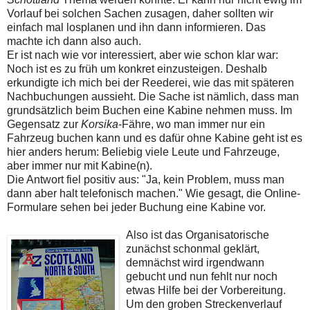
Vorlauf bei solchen Sachen zusagen, daher sollten wir
einfach mal losplanen und ihn dann informieren. Das
machte ich dann also auch.
Er ist nach wie vor interessiert, aber wie schon klar war:
Noch ist es zu früh um konkret einzusteigen. Deshalb
erkundigte ich mich bei der Reederei, wie das mit späteren
Nachbuchungen aussieht. Die Sache ist nämlich, dass man
grundsätzlich beim Buchen eine Kabine nehmen muss. Im
Gegensatz zur
Korsika
-Fähre, wo man immer nur ein
Fahrzeug buchen kann und es dafür ohne Kabine geht ist es
hier anders herum: Beliebig viele Leute und Fahrzeuge,
aber immer nur mit Kabine(n).
Die Antwort fiel positiv aus: "Ja, kein Problem, muss man
dann aber halt telefonisch machen." Wie gesagt, die Online-
Formulare sehen bei jeder Buchung eine Kabine vor.
Also ist das Organisatorische
zunächst schonmal geklärt,
demnächst wird irgendwann
gebucht und nun fehlt nur noch
etwas Hilfe bei der Vorbereitung.
Um den groben Streckenverlauf