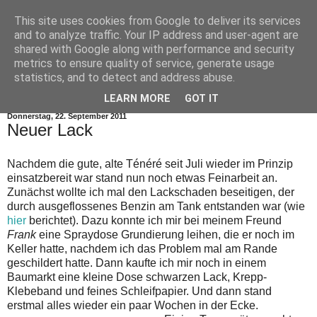
This site uses cookies from Google to deliver its services
and to analyze traffic. Your IP address and user-agent are
shared with Google along with performance and security
metrics to ensure quality of service, generate usage
statistics, and to detect and address abuse.
▼
LEARN MORE
GOT IT
Donnerstag, 22. September 2011
Neuer Lack
Nachdem die gute, alte Ténéré seit Juli wieder im Prinzip
einsatzbereit war stand nun noch etwas Feinarbeit an.
Zunächst wollte ich mal den Lackschaden beseitigen, der
durch ausgeflossenes Benzin am Tank entstanden war (wie
hier
berichtet). Dazu konnte ich mir bei meinem Freund
Frank
eine Spraydose Grundierung leihen, die er noch im
Keller hatte, nachdem ich das Problem mal am Rande
geschildert hatte. Dann kaufte ich mir noch in einem
Baumarkt eine kleine Dose schwarzen Lack, Krepp-
Klebeband und feines Schleifpapier. Und dann stand
erstmal alles wieder ein paar Wochen in der Ecke.