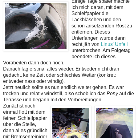
Einige Tage später machte
ich mich daran, mit dem
Schleifpapier die
Lackbläschen und den
schon ansetzenden Rost zu
entfernen. Dieses
Unterfangen wurde dann
recht jäh von
Linus' Unfall
unterbrochen. Am Folgetag
beendete ich dieses
Vorabeiten dann doch noch.
Danach lag erstmal alles wieder. Entweder nicht dran
gedacht, keine Zeit oder schlechtes Wetter (konkret:
entweder nass oder windig).
Jetzt neulich sollte es nun endlich weiter gehen. Es war
trocken und relativ windstill, also schob ich das
Pony
auf die
Terrasse und begann mit den Vorbereitungen.
Zunächst noch
einmal flott mit dem
feinen Schleifpapier
über die Stelle,
dann alles gründlich
mit Bremsenreiniger