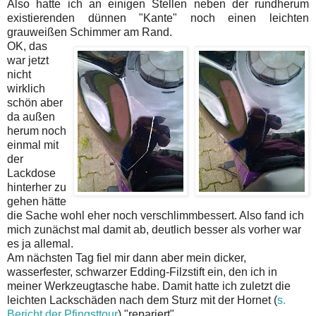
Also hatte ich an einigen Stellen neben der rundherum
existierenden dünnen "Kante" noch einen leichten
grauweißen Schimmer am Rand.
OK, das
war jetzt
nicht
wirklich
schön aber
da außen
herum noch
einmal mit
der
Lackdose
hinterher zu
gehen hätte
die Sache wohl eher noch verschlimmbessert. Also fand ich
mich zunächst mal damit ab, deutlich besser als vorher war
es ja allemal.
Am nächsten Tag fiel mir dann aber mein dicker,
wasserfester, schwarzer Edding-Filzstift ein, den ich in
meiner Werkzeugtasche habe. Damit hatte ich zuletzt die
leichten Lackschäden nach dem Sturz mit der Hornet (
s.
Bericht der Pfingsttour
) "repariert".