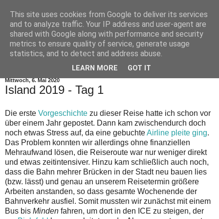
This site uses cookies from Google to deliver its services
and to analyze traffic. Your IP address and user-agent are
shared with Google along with performance and security
metrics to ensure quality of service, generate usage
statistics, and to detect and address abuse.
▼
LEARN MORE
GOT IT
Mittwoch, 6. Mai 2020
Island 2019 - Tag 1
Die erste
Vorgeschichte
zu dieser Reise hatte ich schon vor
über einem Jahr gepostet. Dann kam zwischendurch doch
noch etwas Stress auf, da eine gebuchte
Airline pleite ging
.
Das Problem konnten wir allerdings ohne finanziellen
Mehraufwand lösen, die Reiseroute war nur weniger direkt
und etwas zeitintensiver. Hinzu kam schließlich auch noch,
dass die Bahn mehrer Brücken in der Stadt neu bauen lies
(bzw. lässt) und genau an unserem Reisetermin größere
Arbeiten anstanden, so dass gesamte Wochenende der
Bahnverkehr ausfiel. Somit mussten wir zunächst mit einem
Bus bis
Minden
fahren, um dort in den ICE zu steigen, der