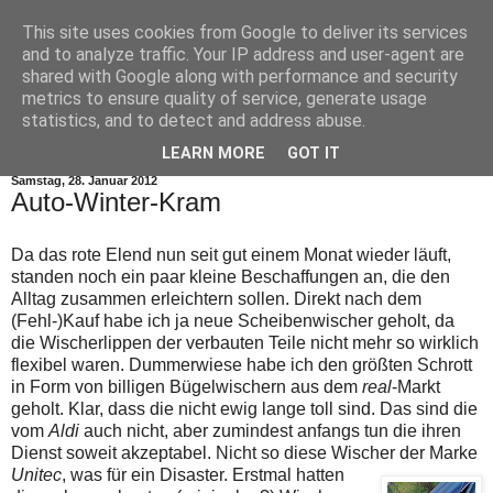
This site uses cookies from Google to deliver its services
and to analyze traffic. Your IP address and user-agent are
shared with Google along with performance and security
metrics to ensure quality of service, generate usage
statistics, and to detect and address abuse.
▼
LEARN MORE
GOT IT
Samstag, 28. Januar 2012
Auto-Winter-Kram
Da das rote Elend nun seit gut einem Monat wieder läuft,
standen noch ein paar kleine Beschaffungen an, die den
Alltag zusammen erleichtern sollen. Direkt nach dem
(Fehl-)Kauf habe ich ja neue Scheibenwischer geholt, da
die Wischerlippen der verbauten Teile nicht mehr so wirklich
flexibel waren. Dummerwiese habe ich den größten Schrott
in Form von billigen Bügelwischern aus dem
real
-Markt
geholt. Klar, dass die nicht ewig lange toll sind. Das sind die
vom
Aldi
auch nicht, aber zumindest anfangs tun die ihren
Dienst soweit akzeptabel. Nicht so diese Wischer der Marke
Unitec
, was für ein Disaster.
Erstmal hatten