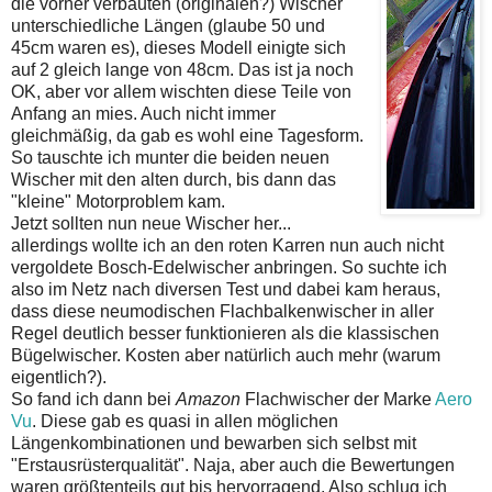
die vorher verbauten (originalen?) Wischer
unterschiedliche Längen (glaube 50 und
45cm waren es), dieses Modell einigte sich
auf 2 gleich lange von 48cm. Das ist ja noch
OK, aber vor allem wischten diese Teile von
Anfang an mies. Auch nicht immer
gleichmäßig, da gab es wohl eine Tagesform.
So tauschte ich munter die beiden neuen
Wischer mit den alten durch, bis dann das
"kleine" Motorproblem kam.
Jetzt sollten nun neue Wischer her...
allerdings wollte ich an den roten Karren nun auch nicht
vergoldete Bosch-Edelwischer anbringen. So suchte ich
also im Netz nach diversen Test und dabei kam heraus,
dass diese neumodischen Flachbalkenwischer in aller
Regel deutlich besser funktionieren als die klassischen
Bügelwischer. Kosten aber natürlich auch mehr (warum
eigentlich?).
So fand ich dann bei
Amazon
Flachwischer der Marke
Aero
Vu
. Diese gab es quasi in allen möglichen
Längenkombinationen und bewarben sich selbst mit
"Erstausrüsterqualität". Naja, aber auch die Bewertungen
waren größtenteils gut bis hervorragend. Also schlug ich