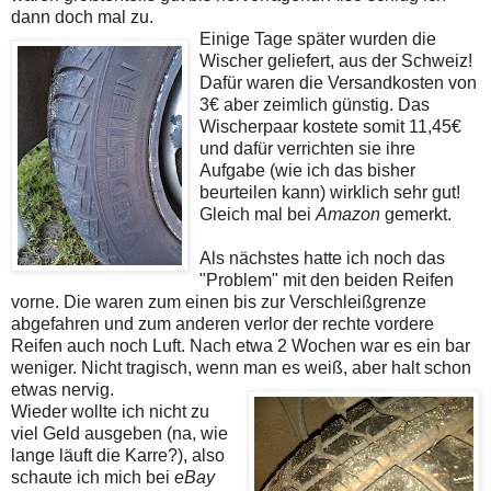
dann doch mal zu.
Einige Tage später wurden die
Wischer geliefert, aus der Schweiz!
Dafür waren die Versandkosten von
3€ aber zeimlich günstig. Das
Wischerpaar kostete somit 11,45€
und dafür verrichten sie ihre
Aufgabe (wie ich das bisher
beurteilen kann) wirklich sehr gut!
Gleich mal bei
Amazon
gemerkt.
Als nächstes hatte ich noch das
"Problem" mit den beiden Reifen
vorne. Die waren zum einen bis zur Verschleißgrenze
abgefahren und zum anderen verlor der rechte vordere
Reifen auch noch Luft. Nach etwa 2 Wochen war es ein bar
weniger. Nicht tragisch, wenn man es weiß, aber halt schon
etwas nervig.
Wieder wollte ich nicht zu
viel Geld ausgeben (na, wie
lange läuft die Karre?), also
schaute ich mich bei
eBay