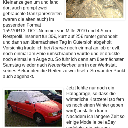
Kleinanzeigen um und fand
dort auch prompt zwei
gebrauchte Ganzjahresreifen
(waren die alten auch) im
passenden Format
155/70R13, DOT-Nummer von Mitte 2010 und 4-5mm
Restprofil. Inseriert für 30€, kurz auf 25€ runter gehandelt
und dann am übernächsten Tag in Gütersloh abgeholt.
Vorsichtig fragte ich bei
Ronnie
noch einmal an, ob er evtl.
noch einmal am
Polo
rumschrauben würde und er drückte
noch einmal ein Auge zu. So fuhr ich dann am übernächsten
Samstag wieder nach
Neuenkirchen
um in der Werkstatt
seines Bekannten die Reifen zu wechseln. So war der Punkt
auch abgehakt.
Jetzt fehlte nur noch ein
Halbgarage, so dass die
winterliche Kratzerei (so fern
es noch einen Winter geben
wird) ausfallen kann.
Nachdem ich längere Zeit so
einige Modelle bei
eBay
verfolgte, die mir aber