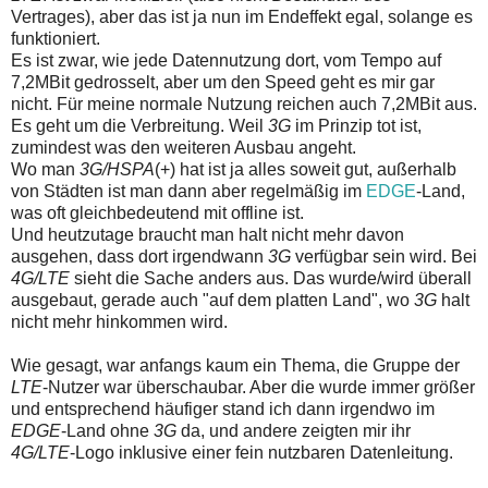
Vertrages), aber das ist ja nun im Endeffekt egal, solange es
funktioniert.
Es ist zwar, wie jede Datennutzung dort, vom Tempo auf
7,2MBit gedrosselt, aber um den Speed geht es mir gar
nicht. Für meine normale Nutzung reichen auch 7,2MBit aus.
Es geht um die Verbreitung. Weil
3G
im Prinzip tot ist,
zumindest was den weiteren Ausbau angeht.
Wo man
3G/HSPA
(+) hat ist ja alles soweit gut, außerhalb
von Städten ist man dann aber regelmäßig im
EDGE
-Land,
was oft gleichbedeutend mit offline ist.
Und heutzutage braucht man halt nicht mehr davon
ausgehen, dass dort irgendwann
3G
verfügbar sein wird. Bei
4G/LTE
sieht die Sache anders aus. Das wurde/wird überall
ausgebaut, gerade auch "auf dem platten Land", wo
3G
halt
nicht mehr hinkommen wird.
Wie gesagt, war anfangs kaum ein Thema, die Gruppe der
LTE
-Nutzer war überschaubar. Aber die wurde immer größer
und entsprechend häufiger stand ich dann irgendwo im
EDGE
-Land ohne
3G
da, und andere zeigten mir ihr
4G/LTE
-Logo inklusive einer fein nutzbaren Datenleitung.