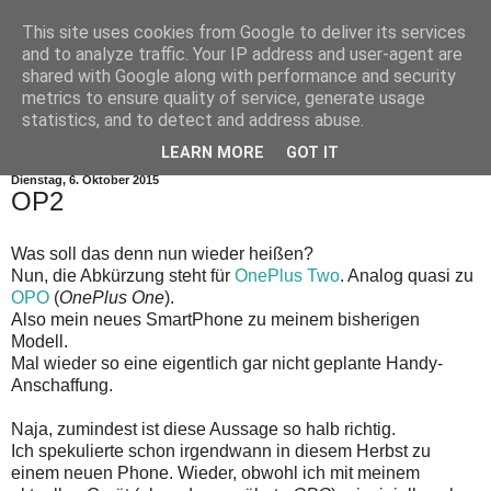
This site uses cookies from Google to deliver its services
and to analyze traffic. Your IP address and user-agent are
shared with Google along with performance and security
metrics to ensure quality of service, generate usage
statistics, and to detect and address abuse.
▼
LEARN MORE
GOT IT
Dienstag, 6. Oktober 2015
OP2
Was soll das denn nun wieder heißen?
Nun, die Abkürzung steht für
OnePlus Two
. Analog quasi zu
OPO
(
OnePlus One
).
Also mein neues SmartPhone zu meinem bisherigen
Modell.
Mal wieder so eine eigentlich gar nicht geplante Handy-
Anschaffung.
Naja, zumindest ist diese Aussage so halb richtig.
Ich spekulierte schon irgendwann in diesem Herbst zu
einem neuen Phone. Wieder, obwohl ich mit meinem