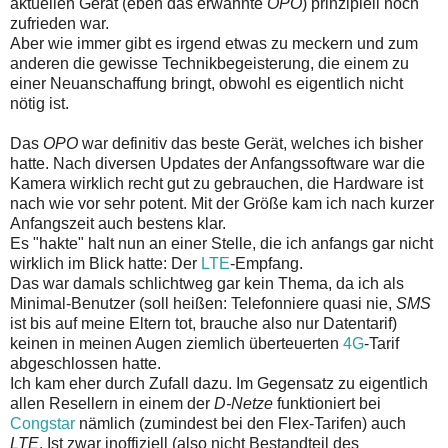
aktuellen Gerät (eben das erwähnte
OPO
) prinzipiell noch
zufrieden war.
Aber wie immer gibt es irgend etwas zu meckern und zum
anderen die gewisse Technikbegeisterung, die einem zu
einer Neuanschaffung bringt, obwohl es eigentlich nicht
nötig ist.
Das
OPO
war definitiv das beste Gerät, welches ich bisher
hatte. Nach diversen Updates der Anfangssoftware war die
Kamera wirklich recht gut zu gebrauchen, die Hardware ist
nach wie vor sehr potent. Mit der Größe kam ich nach kurzer
Anfangszeit auch bestens klar.
Es "hakte" halt nun an einer Stelle, die ich anfangs gar nicht
wirklich im Blick hatte: Der
LTE
-Empfang.
Das war damals schlichtweg gar kein Thema, da ich als
Minimal-Benutzer (soll heißen: Telefonniere quasi nie,
SMS
ist bis auf meine Eltern tot, brauche also nur Datentarif)
keinen in meinen Augen ziemlich überteuerten
4G
-Tarif
abgeschlossen hatte.
Ich kam eher durch Zufall dazu. Im Gegensatz zu eigentlich
allen Resellern in einem der
D-Netze
funktioniert bei
Congstar
nämlich (zumindest bei den Flex-Tarifen) auch
LTE
. Ist zwar inoffiziell (also nicht Bestandteil des