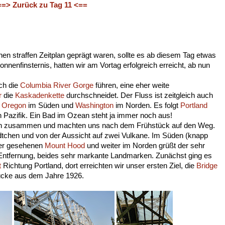
==> Zurück zu Tag 11 <==
en straffen Zeitplan geprägt waren, sollte es ab diesem Tag etwas
nnenfinsternis, hatten wir am Vortag erfolgreich erreicht, ab nun
ch die
Columbia River Gorge
führen, eine eher weite
r
die
Kaskadenkette
durchschneidet. Der Fluss ist zeitgleich auch
n
Oregon
im Süden und
Washington
im Norden. Es folgt
Portland
n Pazifik. Ein Bad im Ozean steht ja immer noch aus!
en zusammen und machten uns nach dem Frühstück auf den Weg.
tchen und von der Aussicht auf zwei Vulkane. Im Süden (knapp
her gesehenen
Mount Hood
und weiter im Norden grüßt der sehr
ntfernung, beides sehr markante Landmarken. Zunächst ging es
t
Richtung Portland, dort erreichten wir unser ersten Ziel, die
Bridge
ücke aus dem Jahre 1926.