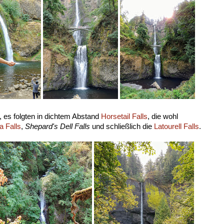
, es folgten in dichtem Abstand
Horsetail Falls
, die wohl
 Falls
,
Shepard's Dell Falls
und schließlich die
Latourell Falls
.