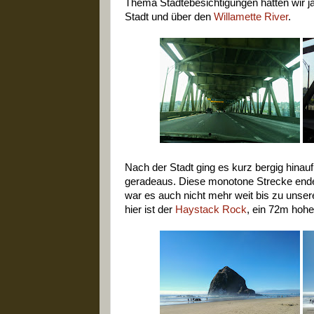
Thema Städtebesichtigungen hatten wir ja
Stadt und über den
Willamette River
.
Nach der Stadt ging es kurz bergig hinau
geradeaus. Diese monotone Strecke ende
war es auch nicht mehr weit bis zu unse
hier ist der
Haystack Rock
, ein 72m hohe