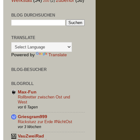
zoo
(2)
BLOG DURCHSUCHEN
TRANSLATE
Powered by
Translate
BLOG-BESUCHER
BLOGROLL
Max-Fun
Rollbretter zwischen Ost und
West
vor 6 Tagen
Griesgram999
Rücksturz zur Erde #NichtOst
vor 3 Wochen
VauZweiRad