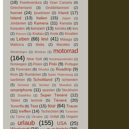
(18)
Fuerteventura
(2)
Gran Canaria
(4)
Griechenland
(3)
Großbritannien
(2)
hornet
(24)
Irland
(17)
Ijsselmeer
(2)
Island
(13)
Italien
(15)
Japan
(1)
Kamera
(11)
Jordanien
(2)
Kanada
(2)
konzert
(13)
Karpaten
(4)
korsika
(4)
kos
(2)
Krakau
(2)
Kreta
(5)
Kroatien
Kosovo
(1)
Leben
(66)
levi
(41)
(4)
Malaga
(2)
Mallorca
(2)
Malta
(2)
Marokko
(2)
motorrad
Montenegro
(1)
Moskau
(1)
(164)
New York
(4)
Nordmazedonien
(1)
Polo
(9)
Norwegen
(2)
Polen
(2)
Portugal
Roadtrip
(9)
(3)
Pyrenäen
(6)
Rhodos
(1)
Rom
(2)
Rumänien
(3)
Sankt Petersburg
(1)
Schottland
(7)
sardinien
(5)
schweden
(5)
Schweiz
(1)
Serbien
(1)
Slowakei
(1)
smartphone
(11)
spanien
(3)
Stockholm
Super Ténéré
(12)
(2)
Südafrika
(1)
Ténéré
(20)
Tablet
(3)
technik
(5)
tour
(64)
Test
(15)
Tracer
Teneriffa
(6)
(11)
treffen
(14)
Tschechien
(4)
Tunesien
Unfall
(5)
Ungarn
(1)
Türkei
(1)
Ukraine
(1)
urlaub
(155)
USA
(25)
(2)
Werkstatt
(34)
zubehör
(38)