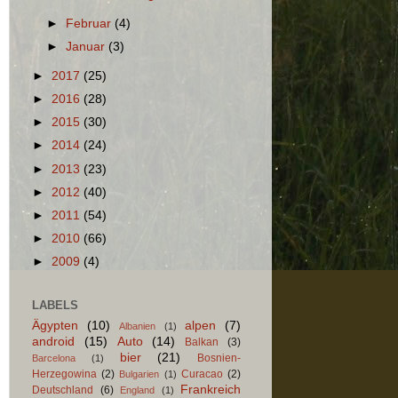
►
Februar
(4)
►
Januar
(3)
►
2017
(25)
►
2016
(28)
►
2015
(30)
►
2014
(24)
►
2013
(23)
►
2012
(40)
►
2011
(54)
►
2010
(66)
►
2009
(4)
LABELS
Ägypten
(10)
alpen
(7)
Albanien
(1)
android
(15)
Auto
(14)
Balkan
(3)
bier
(21)
Bosnien-
Barcelona
(1)
Herzegowina
(2)
Curacao
(2)
Bulgarien
(1)
Frankreich
Deutschland
(6)
England
(1)