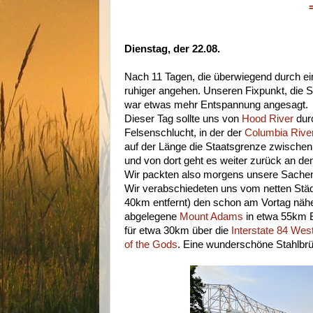
Dienstag, der 22.08.
Nach 11 Tagen, die überwiegend durch ein
ruhiger angehen. Unseren Fixpunkt, die So
war etwas mehr Entspannung angesagt.
Dieser Tag sollte uns von
Hood River
dur
Felsenschlucht, in der der
Columbia Rive
auf der Länge die Staatsgrenze zwische
und von dort geht es weiter zurück an de
Wir packten also morgens unsere Sach
Wir verabschiedeten uns vom netten Städ
40km entfernt) den schon am Vortag nä
abgelegene
Mount Adams
in etwa 55km E
für etwa 30km über die
Interstate 84 Wes
of the Gods
. Eine wunderschöne Stahlbr