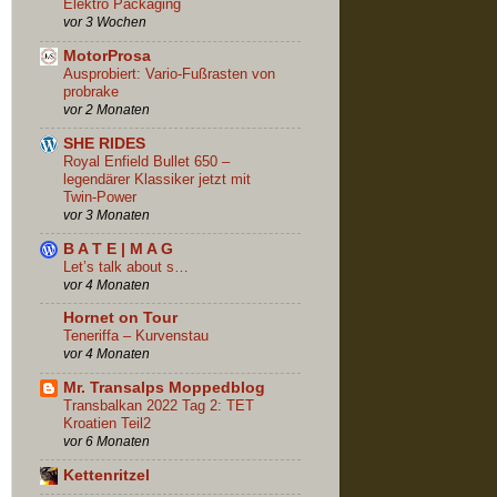
Elektro Packaging
vor 3 Wochen
MotorProsa
Ausprobiert: Vario-Fußrasten von
probrake
vor 2 Monaten
SHE RIDES
Royal Enfield Bullet 650 –
legendärer Klassiker jetzt mit
Twin-Power
vor 3 Monaten
B A T E | M A G
Let’s talk about s…
vor 4 Monaten
Hornet on Tour
Teneriffa – Kurvenstau
vor 4 Monaten
Mr. Transalps Moppedblog
Transbalkan 2022 Tag 2: TET
Kroatien Teil2
vor 6 Monaten
Kettenritzel