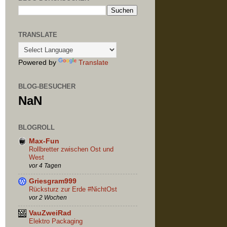
TRANSLATE
Powered by
Translate
BLOG-BESUCHER
NaN
BLOGROLL
Max-Fun
Rollbretter zwischen Ost und
West
vor 4 Tagen
Griesgram999
Rücksturz zur Erde #NichtOst
vor 2 Wochen
VauZweiRad
Elektro Packaging