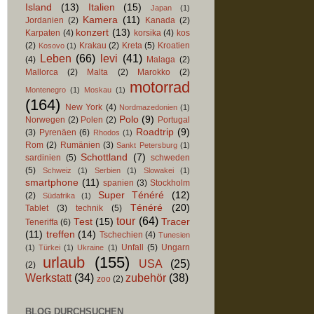
Island
(13)
Italien
(15)
Japan
(1)
Kamera
(11)
Jordanien
(2)
Kanada
(2)
konzert
(13)
Karpaten
(4)
korsika
(4)
kos
(2)
Krakau
(2)
Kreta
(5)
Kroatien
Kosovo
(1)
Leben
(66)
levi
(41)
(4)
Malaga
(2)
Mallorca
(2)
Malta
(2)
Marokko
(2)
motorrad
Montenegro
(1)
Moskau
(1)
(164)
New York
(4)
Nordmazedonien
(1)
Polo
(9)
Norwegen
(2)
Polen
(2)
Portugal
Roadtrip
(9)
(3)
Pyrenäen
(6)
Rhodos
(1)
Rom
(2)
Rumänien
(3)
Sankt Petersburg
(1)
Schottland
(7)
sardinien
(5)
schweden
(5)
Schweiz
(1)
Serbien
(1)
Slowakei
(1)
smartphone
(11)
spanien
(3)
Stockholm
Super Ténéré
(12)
(2)
Südafrika
(1)
Ténéré
(20)
Tablet
(3)
technik
(5)
tour
(64)
Test
(15)
Tracer
Teneriffa
(6)
(11)
treffen
(14)
Tschechien
(4)
Tunesien
Unfall
(5)
Ungarn
(1)
Türkei
(1)
Ukraine
(1)
urlaub
(155)
USA
(25)
(2)
Werkstatt
(34)
zubehör
(38)
zoo
(2)
BLOG DURCHSUCHEN