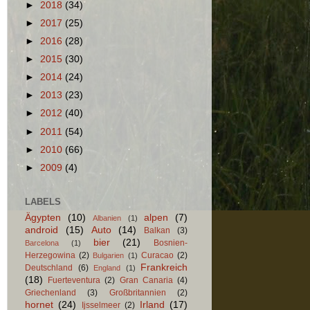
►
2018
(34)
►
2017
(25)
►
2016
(28)
►
2015
(30)
►
2014
(24)
►
2013
(23)
►
2012
(40)
►
2011
(54)
►
2010
(66)
►
2009
(4)
LABELS
Ägypten
(10)
alpen
(7)
Albanien
(1)
android
(15)
Auto
(14)
Balkan
(3)
bier
(21)
Bosnien-
Barcelona
(1)
Herzegowina
(2)
Curacao
(2)
Bulgarien
(1)
Frankreich
Deutschland
(6)
England
(1)
(18)
Fuerteventura
(2)
Gran Canaria
(4)
Griechenland
(3)
Großbritannien
(2)
hornet
(24)
Irland
(17)
Ijsselmeer
(2)