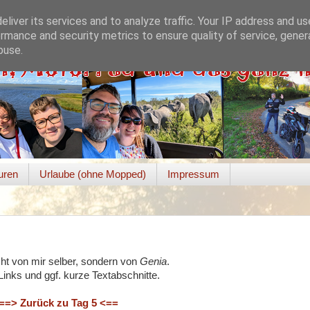
liver its services and to analyze traffic. Your IP address and u
rmance and security metrics to ensure quality of service, gene
buse.
uren
Urlaube (ohne Mopped)
Impressum
ht von mir selber, sondern von
Genia
.
inks und ggf. kurze Textabschnitte.
==> Zurück zu Tag 5 <==