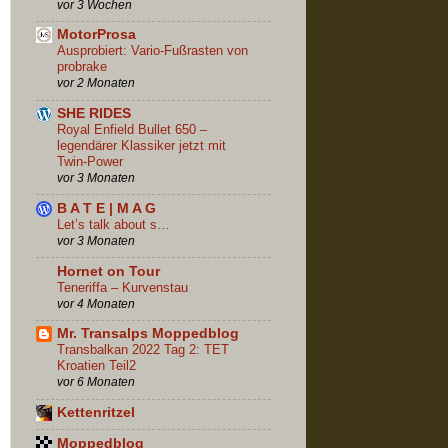
vor 3 Wochen
MotorProsa
Ausprobiert: Vario-Fußrasten von
probrake
vor 2 Monaten
SHE RIDES
Royal Enfield Bullet 650 –
legendärer Klassiker jetzt mit
Twin-Power
vor 3 Monaten
B A T E | M A G
Let’s talk about s…
vor 3 Monaten
Hornet on Tour
Teneriffa – Kurvenstau
vor 4 Monaten
Mr. Transalps Moppedblog
Transbalkan 2022 Tag 2: TET
Kroatien Teil2
vor 6 Monaten
Kettenritzel
Moppedblog