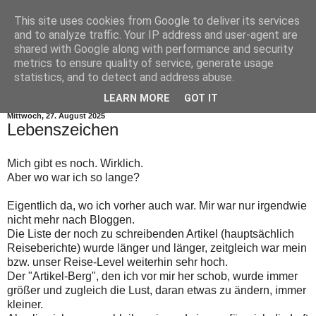
This site uses cookies from Google to deliver its services
and to analyze traffic. Your IP address and user-agent are
shared with Google along with performance and security
metrics to ensure quality of service, generate usage
statistics, and to detect and address abuse.
▼
LEARN MORE
GOT IT
Mittwoch, 27. August 2025
Lebenszeichen
Mich gibt es noch. Wirklich.
Aber wo war ich so lange?
Eigentlich da, wo ich vorher auch war. Mir war nur irgendwie
nicht mehr nach Bloggen.
Die Liste der noch zu schreibenden Artikel (hauptsächlich
Reiseberichte) wurde länger und länger, zeitgleich war mein
bzw. unser Reise-Level weiterhin sehr hoch.
Der "Artikel-Berg", den ich vor mir her schob, wurde immer
größer und zugleich die Lust, daran etwas zu ändern, immer
kleiner.