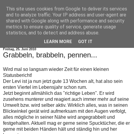
This site uses cookies from Google to deliver its services
and to analyze traffic. Your IP address and user-agent are
shared with Google along with performance and security
metrics to ensure quality of service, generate usage
statistics, and to detect and address abuse.
▼
LEARN MORE
GOT IT
Freitag, 25. Juni 2010
Grabbeln, brabbeln, pennen...
Wird mal so langsam wieder Zeit für einen kleinen
Statusbericht!
Der Levi ist ja nun jetzt gute 13 Wochen alt, hat also sein
ersten Viertel im Lebensjahr schon rum.
Jetzt beginnt allmählich das "richtige Leben". Er wird
zusehens munterer und reagiert auch immer mehr auf seine
Umwelt bzw. wird selber aktiv. Wirklich alles, was in seinen
Blickwinkel gerät wird aufmerksam mit den Augen verfolgt,
alles mögliche in seiner Nähe wird angegrabbelt und
festgehalten. Aktuell mag er gerne seine Spucktücher, die er
gerne mit beiden Händen hält und ständig hin und her