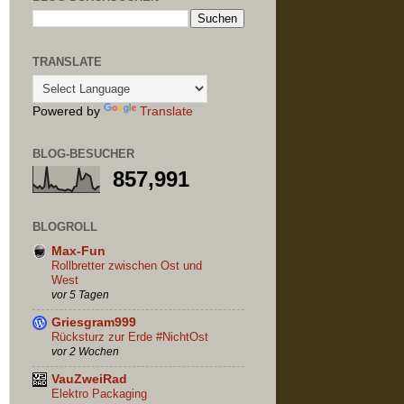
TRANSLATE
Powered by
Translate
BLOG-BESUCHER
857,991
BLOGROLL
Max-Fun
Rollbretter zwischen Ost und
West
vor 5 Tagen
Griesgram999
Rücksturz zur Erde #NichtOst
vor 2 Wochen
VauZweiRad
Elektro Packaging