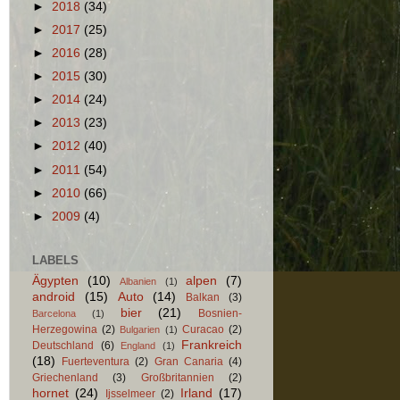
►
2018
(34)
►
2017
(25)
►
2016
(28)
►
2015
(30)
►
2014
(24)
►
2013
(23)
►
2012
(40)
►
2011
(54)
►
2010
(66)
►
2009
(4)
LABELS
Ägypten
(10)
alpen
(7)
Albanien
(1)
android
(15)
Auto
(14)
Balkan
(3)
bier
(21)
Bosnien-
Barcelona
(1)
Herzegowina
(2)
Curacao
(2)
Bulgarien
(1)
Frankreich
Deutschland
(6)
England
(1)
(18)
Fuerteventura
(2)
Gran Canaria
(4)
Griechenland
(3)
Großbritannien
(2)
hornet
(24)
Irland
(17)
Ijsselmeer
(2)