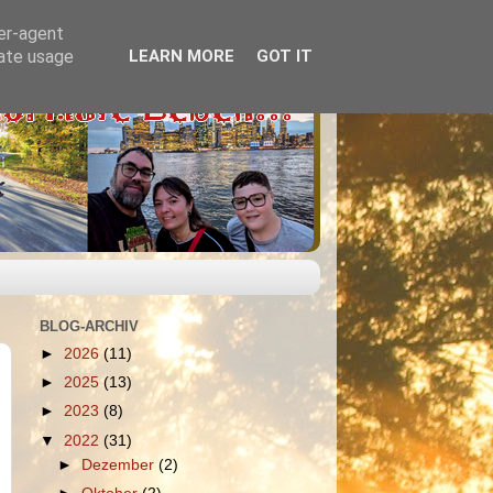
ser-agent
rate usage
LEARN MORE
GOT IT
BLOG-ARCHIV
►
2026
(11)
►
2025
(13)
►
2023
(8)
▼
2022
(31)
►
Dezember
(2)