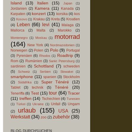
Island
(13)
Italien
(15)
Japan
(1)
Kamera
(11)
Jordanien
(2)
Kanada
(2)
konzert
(13)
Karpaten
(4)
korsika
(4)
kos
(2)
Krakau
(2)
Kreta
(5)
Kroatien
Kosovo
(1)
Leben
(66)
levi
(41)
(4)
Malaga
(2)
Mallorca
(2)
Malta
(2)
Marokko
(2)
motorrad
Montenegro
(1)
Moskau
(1)
(164)
New York
(4)
Nordmazedonien
(1)
Polo
(9)
Norwegen
(2)
Polen
(2)
Portugal
Roadtrip
(9)
(3)
Pyrenäen
(6)
Rhodos
(1)
Rom
(2)
Rumänien
(3)
Sankt Petersburg
(1)
Schottland
(7)
sardinien
(5)
schweden
(5)
Schweiz
(1)
Serbien
(1)
Slowakei
(1)
smartphone
(11)
spanien
(3)
Stockholm
Super Ténéré
(12)
(2)
Südafrika
(1)
Ténéré
(20)
Tablet
(3)
technik
(5)
tour
(64)
Test
(15)
Tracer
Teneriffa
(6)
(11)
treffen
(14)
Tschechien
(4)
Tunesien
Unfall
(5)
Ungarn
(1)
Türkei
(1)
Ukraine
(1)
urlaub
(155)
USA
(25)
(2)
Werkstatt
(34)
zubehör
(38)
zoo
(2)
BLOG DURCHSUCHEN