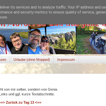
liver its services and to analyze traffic. Your IP address and u
rmance and security metrics to ensure quality of service, gene
buse.
uren
Urlaube (ohne Mopped)
Impressum
ht von mir selber, sondern von
Genia
.
inks und ggf. kurze Textabschnitte.
==> Zurück zu Tag 13 <==