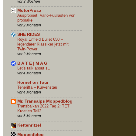
vor 3 Wochen
MotorProsa
Ausprobiert: Vario-Fußrasten von
probrake
vor 2 Monaten
SHE RIDES
Royal Enfield Bullet 650 –
legendärer Klassiker jetzt mit
Twin-Power
vor 3 Monaten
B A T E | M A G
Let’s talk about s…
vor 4 Monaten
Hornet on Tour
Teneriffa – Kurvenstau
vor 4 Monaten
Mr. Transalps Moppedblog
Transbalkan 2022 Tag 2: TET
Kroatien Teil2
vor 6 Monaten
Kettenritzel
Moppedblog