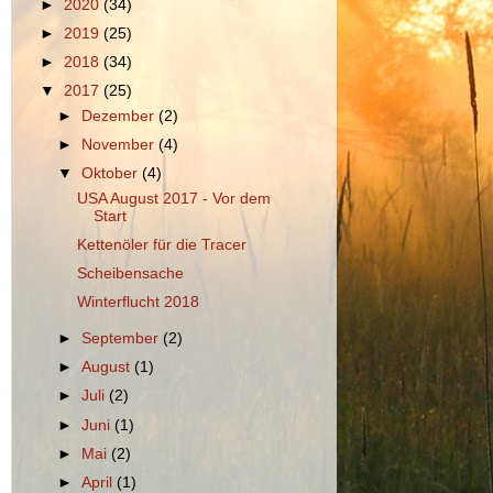
►
2020
(34)
►
2019
(25)
►
2018
(34)
▼
2017
(25)
►
Dezember
(2)
►
November
(4)
▼
Oktober
(4)
USA August 2017 - Vor dem
Start
Kettenöler für die Tracer
Scheibensache
Winterflucht 2018
►
September
(2)
►
August
(1)
►
Juli
(2)
►
Juni
(1)
►
Mai
(2)
►
April
(1)