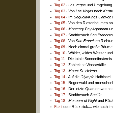
Tag 02
-
Las Vegas
und Umgebung
Tag 03
- Von
Las Vegas
nach
Kernvi
Tag 04
- Im
Sequoia/Kings Canyon
Tag 05
- Von den Riesenbäumen an 
Tag 06
-
Monterey Bay Aquarium
un
Tag 07
- Stadtbesuch
San Francisc
Tag 08
- Von
San Francisco
Richtun
Tag 09
- Noch einmal große Bäume
Tag 10
- Wälder, wildes Wasser und
Tag 11
- Die totale Sonnenfinsternis
Tag 12
- Zahlreiche Wasserfälle
Tag 13
-
Mount St. Helens
Tag 14
- Auf die
Olympic
Halbinsel
Tag 15
- Regenwald und menschenl
Tag 16
- Der letzte Quartierswechs
Tag 17
- Stadtbesuch
Seattle
Tag 18
-
Museum of Flight
und Rück
Fazit
oder Rückblick.... wie auch i