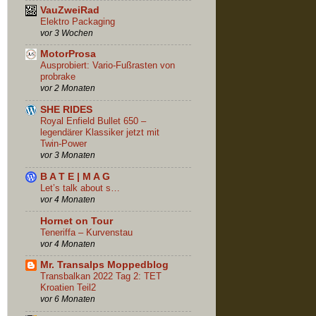
VauZweiRad
Elektro Packaging
vor 3 Wochen
MotorProsa
Ausprobiert: Vario-Fußrasten von
probrake
vor 2 Monaten
SHE RIDES
Royal Enfield Bullet 650 –
legendärer Klassiker jetzt mit
Twin-Power
vor 3 Monaten
B A T E | M A G
Let’s talk about s…
vor 4 Monaten
Hornet on Tour
Teneriffa – Kurvenstau
vor 4 Monaten
Mr. Transalps Moppedblog
Transbalkan 2022 Tag 2: TET
Kroatien Teil2
vor 6 Monaten