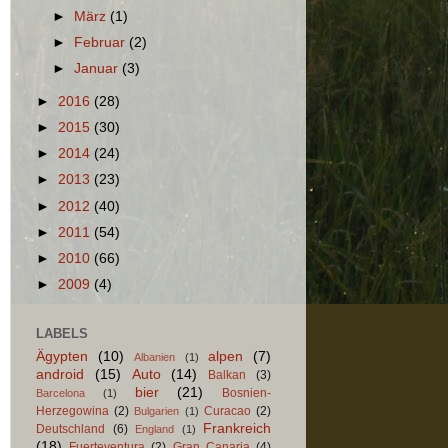
►
März
(1)
►
Februar
(2)
►
Januar
(3)
►
2016
(28)
►
2015
(30)
►
2014
(24)
►
2013
(23)
►
2012
(40)
►
2011
(54)
►
2010
(66)
►
2009
(4)
LABELS
Ägypten
(10)
alpen
(7)
Albanien
(1)
android
(15)
Auto
(14)
Balkan
(3)
bier
(21)
Bosnien-
Barcelona
(1)
Herzegowina
(2)
Curacao
(2)
Bulgarien
(1)
Frankreich
Deutschland
(6)
England
(1)
(18)
Fuerteventura
(2)
Gran Canaria
(4)