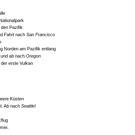
lle
Nationalpark
den Pazifik
d Fahrt nach
San Francisco
o
g Norden am Pazifik entlang
 und ab nach
Oregon
 der erste Vulkan
eere Küsten
el. Ab nach
Seattle
!
flug
mmer.