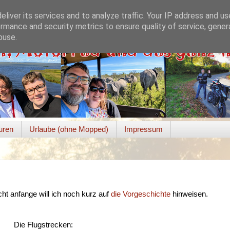
liver its services and to analyze traffic. Your IP address and u
rmance and security metrics to ensure quality of service, gene
buse.
uren
Urlaube (ohne Mopped)
Impressum
ht anfange will ich noch kurz auf
die Vorgeschichte
hinweisen.
Die Flugstrecken: