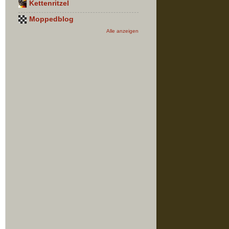
Kettenritzel
Moppedblog
Alle anzeigen