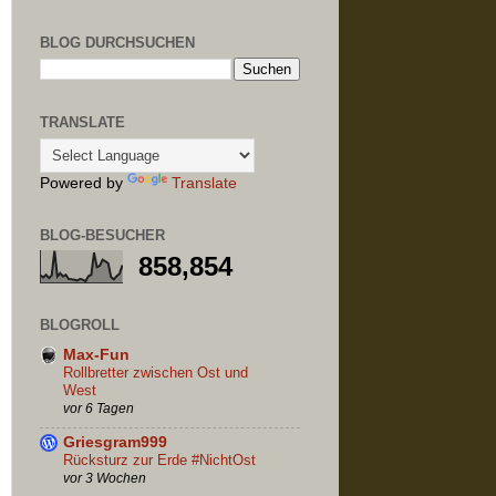
BLOG DURCHSUCHEN
TRANSLATE
Powered by
Translate
BLOG-BESUCHER
858,854
BLOGROLL
Max-Fun
Rollbretter zwischen Ost und
West
vor 6 Tagen
Griesgram999
Rücksturz zur Erde #NichtOst
vor 3 Wochen