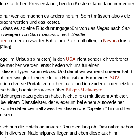
n stattlichen Preis erstaunt, bei den Kosten stand dann immer der
und nur wenige machen es anders herum. Somit müssen also viele
bracht werden und das kostet.
s, dass es so eine Rückführungsgebühr von
Las Vegas
nach
San
ch weniger) von
San Francisco
nach
Seattle
.
nien
immer ein zweiter Fahrer im Preis enthalten, in
Nevada
kostet
$/Tag).
Regel im Urlaub so mieten) in den
USA
nicht sonderlich verbreitet
cke machen werden, entschieden wir uns für einen
en diesen Typen kaum etwas. Und damit wir während unserer Fahrt
ahmen wir gleich einen kleinen Hochsitz in Form eines
SUV
.
 ich diverse Portale verglichen hatte und ich zudem in den letzten
me hatte, buchte ich wieder über
Billiger-Mietwagen
.
Meinungen dazu gelesen habe. Nicht direkt mit diesem Anbieter,
i einem Dienstleister, der wiederum bei einem Autoverleiher
 könnte daher der Ball zwischen diesen drei "Spielern" hin und her
 sein....
 ich nun die Hotels an unserer Route entlang ab. Das nahm schon
ele in diversen Nationalparks liegen und eben diese auch im