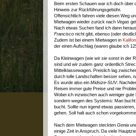
Beim ersten Schauen war ich doch über de
Hinweis zur Rückführungsgebühr.
Offensichtlich fahren viele diesen Weg 
Mietwagen wieder zurück nach
Vegas
ge
Nach etwas Suchen fand ich dann herau
Francisco
nicht gibt, ebenso (oder deutli
Zudem ist bei einem Mietwagen in
Kalifor
der einen Aufschlag (waren glaube ich 12
Da Kleinwagen (wie wir sie sonst in der 
sind und wir zudem ganz ordentlich Stre
Mittelklassewagen. Preislich lag zwisch
durch tolle Landschaften besser sehen, n
Es wurde also ein
Midsize-SUV
. Nachdem
Reisen immer gute Preise und nie Proble
Wobei ich inzwischen auch weniger gute 
sondern wegen des Systems: Man bucht be
bucht. Sollte nun irgend etwas passieren,
gehen. Soll halt auch schon vorgekommen
Nach dem Mietwagen steckten
Genia
und
einige Zeit in Anspruch. Da viele Hauptzi