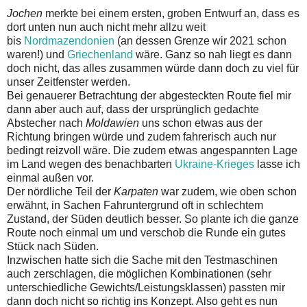
Jochen
merkte bei einem ersten, groben Entwurf an, dass es
dort unten nun auch nicht mehr allzu weit
bis
Nordmazendonien
(an dessen Grenze wir 2021 schon
waren!) und
Griechenland
wäre. Ganz so nah liegt es dann
doch nicht, das alles zusammen würde dann doch zu viel für
unser Zeitfenster werden.
Bei genauerer Betrachtung der abgesteckten Route fiel mir
dann aber auch auf, dass der ursprünglich gedachte
Abstecher nach
Moldawien
uns schon etwas aus der
Richtung bringen würde und zudem fahrerisch auch nur
bedingt reizvoll wäre. Die zudem etwas angespannten Lage
im Land wegen des benachbarten
Ukraine-Krieges
lasse ich
einmal außen vor.
Der nördliche Teil der
Karpaten
war zudem, wie oben schon
erwähnt, in Sachen Fahruntergrund oft in schlechtem
Zustand, der Süden deutlich besser. So plante ich die ganze
Route noch einmal um und verschob die Runde ein gutes
Stück nach Süden.
Inzwischen hatte sich die Sache mit den Testmaschinen
auch zerschlagen, die möglichen Kombinationen (sehr
unterschiedliche Gewichts/Leistungsklassen) passten mir
dann doch nicht so richtig ins Konzept. Also geht es nun