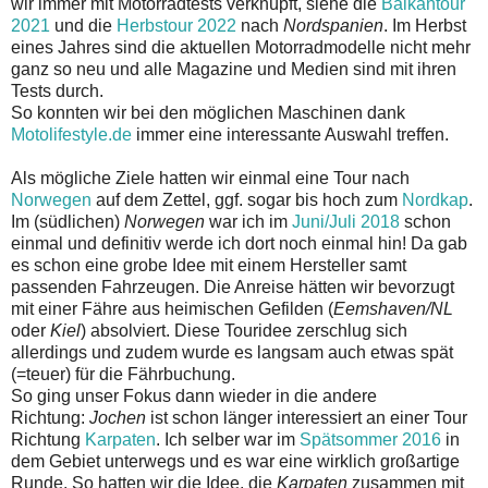
wir immer mit Motorradtests verknüpft, siehe die
Balkantour
2021
und die
Herbstour 2022
nach
Nordspanien
. Im Herbst
eines Jahres sind die aktuellen Motorradmodelle nicht mehr
ganz so neu und alle Magazine und Medien sind mit ihren
Tests durch.
So konnten wir bei den möglichen Maschinen dank
Motolifestyle.de
immer eine interessante Auswahl treffen.
Als mögliche Ziele hatten wir einmal eine Tour nach
Norwegen
auf dem Zettel, ggf. sogar bis hoch zum
Nordkap
.
Im (südlichen)
Norwegen
war ich im
Juni/Juli 2018
schon
einmal und definitiv werde ich dort noch einmal hin! Da gab
es schon eine grobe Idee mit einem Hersteller samt
passenden Fahrzeugen. Die Anreise hätten wir bevorzugt
mit einer Fähre aus heimischen Gefilden (
Eemshaven/NL
oder
Kiel
) absolviert. Diese Touridee zerschlug sich
allerdings und zudem wurde es langsam auch etwas spät
(=teuer) für die Fährbuchung.
So ging unser Fokus dann wieder in die andere
Richtung:
Jochen
ist schon länger interessiert an einer Tour
Richtung
Karpaten
. Ich selber war im
Spätsommer 2016
in
dem Gebiet unterwegs und es war eine wirklich großartige
Runde. So hatten wir die Idee, die
Karpaten
zusammen mit