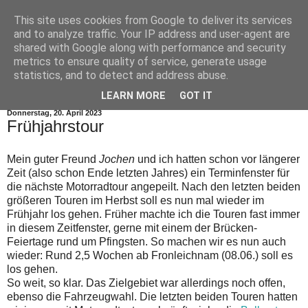
This site uses cookies from Google to deliver its services
and to analyze traffic. Your IP address and user-agent are
shared with Google along with performance and security
metrics to ensure quality of service, generate usage
statistics, and to detect and address abuse.
▼
LEARN MORE
GOT IT
Donnerstag, 20. April 2023
Frühjahrstour
Mein guter Freund
Jochen
und ich hatten schon vor längerer
Zeit (also schon Ende letzten Jahres) ein Terminfenster für
die nächste Motorradtour angepeilt. Nach den letzten beiden
größeren Touren im Herbst soll es nun mal wieder im
Frühjahr los gehen. Früher machte ich die Touren fast immer
in diesem Zeitfenster, gerne mit einem der Brücken-
Feiertage rund um Pfingsten. So machen wir es nun auch
wieder: Rund 2,5 Wochen ab Fronleichnam (08.06.) soll es
los gehen.
So weit, so klar. Das Zielgebiet war allerdings noch offen,
ebenso die Fahrzeugwahl. Die letzten beiden Touren hatten