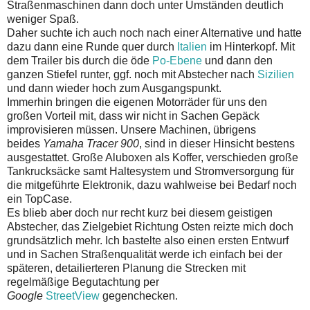
Straßenmaschinen dann doch unter Umständen deutlich
weniger Spaß.
Daher suchte ich auch noch nach einer Alternative und hatte
dazu dann eine Runde quer durch
Italien
im Hinterkopf. Mit
dem Trailer bis durch die öde
Po-Ebene
und dann den
ganzen Stiefel runter, ggf. noch mit Abstecher nach
Sizilien
und dann wieder hoch zum Ausgangspunkt.
Immerhin bringen die eigenen Motorräder für uns den
großen Vorteil mit, dass wir nicht in Sachen Gepäck
improvisieren müssen. Unsere Machinen, übrigens
beides
Yamaha Tracer 900
, sind in dieser Hinsicht bestens
ausgestattet. Große Aluboxen als Koffer, verschieden große
Tankrucksäcke samt Haltesystem und Stromversorgung für
die mitgeführte Elektronik, dazu wahlweise bei Bedarf noch
ein TopCase.
Es blieb aber doch nur recht kurz bei diesem geistigen
Abstecher, das Zielgebiet Richtung Osten reizte mich doch
grundsätzlich mehr. Ich bastelte also einen ersten Entwurf
und in Sachen Straßenqualität werde ich einfach bei der
späteren, detailierteren Planung die Strecken mit
regelmäßige Begutachtung per
Google
StreetView
gegenchecken.