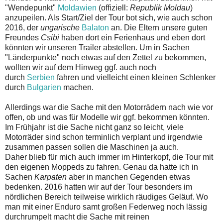
"Wendepunkt"
Moldawien
(offiziell:
Republik Moldau
)
anzupeilen. Als Start/Ziel der Tour bot sich, wie auch schon
2016, der
ungarische
Balaton
an. Die Eltern unsere guten
Freundes
Csibi
haben dort ein Ferienhaus und eben dort
könnten wir unseren Trailer abstellen. Um in Sachen
"Länderpunkte" noch etwas auf den Zettel zu bekommen,
wollten wir auf dem Hinweg ggf. auch noch
durch
Serbien
fahren und vielleicht einen kleinen Schlenker
durch
Bulgarien
machen.
Allerdings war die Sache mit den Motorrädern nach wie vor
offen, ob und was für Modelle wir ggf. bekommen könnten.
Im Frühjahr ist die Sache nicht ganz so leicht, viele
Motorräder sind schon terminlich verplant und irgendwie
zusammen passen sollen die Maschinen ja auch.
Daher blieb für mich auch immer im Hinterkopf, die Tour mit
den eigenen Moppeds zu fahren. Genau da hatte ich in
Sachen
Karpaten
aber in manchen Gegenden etwas
bedenken. 2016 hatten wir auf der Tour besonders im
nördlichen Bereich teilweise wirklich räudiges Geläuf. Wo
man mit einer Enduro samt großen Federweg noch lässig
durchrumpelt macht die Sache mit reinen