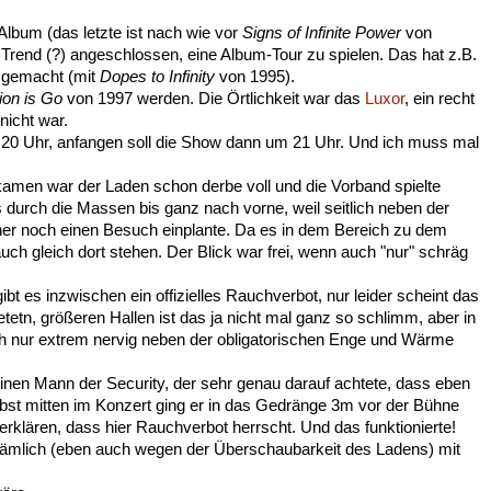
 Album (das letzte ist nach wie vor
Signs of Infinite Power
von
n Trend (?) angeschlossen, eine Album-Tour zu spielen. Das hat z.B.
 gemacht (mit
Dopes to Infinity
von 1995).
ion is Go
von 1997 werden. Die Örtlichkeit war das
Luxor
, ein recht
nicht war.
 um 20 Uhr, anfangen soll die Show dann um 21 Uhr. Und ich muss mal
amen war der Laden schon derbe voll und die Vorband spielte
s durch die Massen bis ganz nach vorne, weil seitlich neben der
rher noch einen Besuch einplante. Da es in dem Bereich zu dem
 auch gleich dort stehen. Der Blick war frei, wenn auch "nur" schräg
gibt es inzwischen ein offizielles Rauchverbot, nur leider scheint das
etetn, größeren Hallen ist das ja nicht mal ganz so schlimm, aber in
ch nur extrem nervig neben der obligatorischen Enge und Wärme
nen Mann der Security, der sehr genau darauf achtete, dass eben
lbst mitten im Konzert ging er in das Gedränge 3m vor der Bühne
klären, dass hier Rauchverbot herrscht. Und das funktionierte!
s nämlich (eben auch wegen der Überschaubarkeit des Ladens) mit