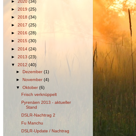
►
2020
(34)
►
2019
(25)
►
2018
(34)
►
2017
(25)
►
2016
(28)
►
2015
(30)
►
2014
(24)
►
2013
(23)
▼
2012
(40)
►
Dezember
(1)
►
November
(4)
▼
Oktober
(6)
Frisch verknüppelt
Pyrenäen 2013 - aktueller
Stand
DSLR-Nachtrag 2
Fu Manchu
DSLR-Update / Nachtrag