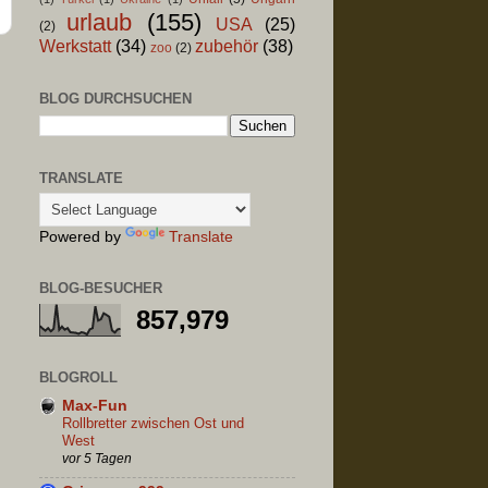
urlaub
(155)
USA
(25)
(2)
Werkstatt
(34)
zubehör
(38)
zoo
(2)
BLOG DURCHSUCHEN
TRANSLATE
Powered by
Translate
BLOG-BESUCHER
857,979
BLOGROLL
Max-Fun
Rollbretter zwischen Ost und
West
vor 5 Tagen