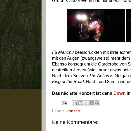
Große Klasse! Wenn das nur überall so wä
Fu Manchu
beeindruckten mit ihrer extrem
mit den Augen (zwangsweise) mehr dem 
Ebenso konsequent die Garderobe von 
gestreiften Jersey (wie immer etwas unt
Nach dem Set von
The Action is Go
gab 
King of the Road
. Nach rund 85min wurden
Das nächste Konzert ist dann
Down
in
Labels:
konzert
Keine Kommentare: