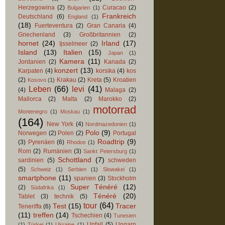
Herzegowina
(2)
Curacao
(2)
Bulgarien
(1)
Frankreich
Deutschland
(6)
England
(1)
(18)
Fuerteventura
(2)
Gran Canaria
(4)
Griechenland
(3)
Großbritannien
(2)
hornet
(24)
Irland
(17)
Ijsselmeer
(2)
Island
(13)
Italien
(15)
Japan
(1)
Kamera
(11)
Jordanien
(2)
Kanada
(2)
konzert
(13)
Karpaten
(4)
korsika
(4)
kos
(2)
Krakau
(2)
Kreta
(5)
Kroatien
Kosovo
(1)
Leben
(66)
levi
(41)
(4)
Malaga
(2)
Mallorca
(2)
Malta
(2)
Marokko
(2)
motorrad
Montenegro
(1)
Moskau
(1)
(164)
New York
(4)
Nordmazedonien
(1)
Polo
(9)
Norwegen
(2)
Polen
(2)
Portugal
Roadtrip
(9)
(3)
Pyrenäen
(6)
Rhodos
(1)
Rom
(2)
Rumänien
(3)
Sankt Petersburg
(1)
Schottland
(7)
sardinien
(5)
schweden
(5)
Schweiz
(1)
Serbien
(1)
Slowakei
(1)
smartphone
(11)
spanien
(3)
Stockholm
Super Ténéré
(12)
(2)
Südafrika
(1)
Ténéré
(20)
Tablet
(3)
technik
(5)
tour
(64)
Test
(15)
Tracer
Teneriffa
(6)
(11)
treffen
(14)
Tschechien
(4)
Tunesien
Unfall
(5)
Ungarn
(1)
Türkei
(1)
Ukraine
(1)