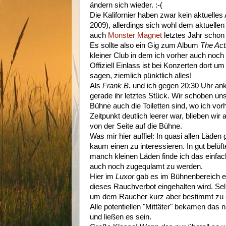
ändern sich wieder. :-(
Die Kalifornier haben zwar kein aktuelles
2009), allerdings sich wohl dem aktuelle
auch
Monster Magnet
letztes Jahr schon
Es sollte also ein Gig zum Album
The Act
kleiner Club in dem ich vorher auch noch 
Offiziell Einlass ist bei Konzerten dort
sagen, ziemlich pünktlich alles!
Als
Frank B.
und ich gegen 20:30 Uhr ank
gerade ihr letztes Stück. Wir schoben un
Bühne auch die Toiletten sind, wo ich vo
Zeitpunkt deutlich leerer war, blieben wir
von der Seite auf die Bühne.
Was mir hier auffiel: In quasi allen Läden 
kaum einen zu interessieren. In gut belüft
manch kleinen Läden finde ich das einfa
auch noch zugequlamt zu werden.
Hier im
Luxor
gab es im Bühnenbereich ei
dieses Rauchverbot eingehalten wird. Se
um dem Raucher kurz aber bestimmt zu er
Alle potentiellen "Mittäter" bekamen da
und ließen es sein.