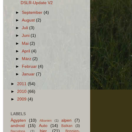
DSLR-Update V2
►
September
(4)
►
August
(2)
►
Juli
(3)
►
Juni
(1)
►
Mai
(2)
►
April
(4)
►
März
(2)
►
Februar
(4)
►
Januar
(7)
►
2011
(54)
►
2010
(66)
►
2009
(4)
LABELS
Ägypten
(10)
alpen
(7)
Albanien
(1)
android
(15)
Auto
(14)
Balkan
(3)
bier
(21)
Bosnien-
Barcelona
(1)