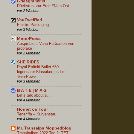
Griesgram999
Rücksturz zur Erde #NichtOst
vor 2 Wochen
VauZweiRad
Elektro Packaging
vor 3 Wochen
MotorProsa
Ausprobiert: Vario-Fußrasten von
probrake
vor 2 Monaten
SHE RIDES
Royal Enfield Bullet 650 –
legendärer Klassiker jetzt mit
Twin-Power
vor 3 Monaten
B A T E | M A G
Let’s talk about s…
vor 4 Monaten
Hornet on Tour
Teneriffa – Kurvenstau
vor 4 Monaten
Mr. Transalps Moppedblog
Transbalkan 2022 Tag 2: TET