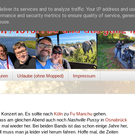
liver its services and to analyze traffic. Your IP address and u
rmance and security metrics to ensure quality of service, gene
buse.
uren
Urlaube (ohne Mopped)
Impressum
 Konzert an. Es sollte nach
Köln
zu
Fu Manchu
gehen.
 dass am gleichen Abend auch noch
Nashville Pussy
in
Osnabrück
e mal wieder her. Bei beiden Bands ist das schon einige Jahre her,
ll muss man ja leider viel herum fahren. Hoffe mal, die Zeiten