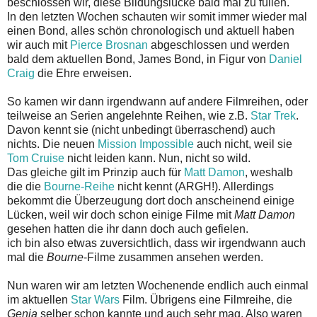
beschlossen wir, diese Bildungslücke bald mal zu füllen.
In den letzten Wochen schauten wir somit immer wieder mal
einen Bond, alles schön chronologisch und aktuell haben
wir auch mit
Pierce Brosnan
abgeschlossen und werden
bald dem aktuellen Bond, James Bond, in Figur von
Daniel
Craig
die Ehre erweisen.
So kamen wir dann irgendwann auf andere Filmreihen, oder
teilweise an Serien angelehnte Reihen, wie z.B.
Star Trek
.
Davon kennt sie (nicht unbedingt überraschend) auch
nichts. Die neuen
Mission Impossible
auch nicht, weil sie
Tom Cruise
nicht leiden kann. Nun, nicht so wild.
Das gleiche gilt im Prinzip auch für
Matt Damon
, weshalb
die die
Bourne-Reihe
nicht kennt (ARGH!). Allerdings
bekommt die Überzeugung dort doch anscheinend einige
Lücken, weil wir doch schon einige Filme mit
Matt Damon
gesehen hatten die ihr dann doch auch gefielen.
ich bin also etwas zuversichtlich, dass wir irgendwann auch
mal die
Bourne
-Filme zusammen ansehen werden.
Nun waren wir am letzten Wochenende endlich auch einmal
im aktuellen
Star Wars
Film. Übrigens eine Filmreihe, die
Genia
selber schon kannte und auch sehr mag. Also waren