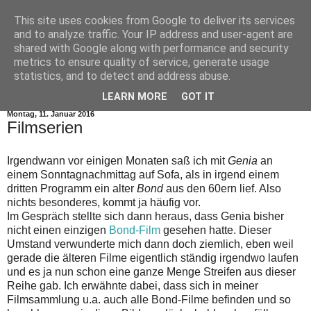
This site uses cookies from Google to deliver its services
and to analyze traffic. Your IP address and user-agent are
shared with Google along with performance and security
metrics to ensure quality of service, generate usage
statistics, and to detect and address abuse.
▼
LEARN MORE
GOT IT
Montag, 11. Januar 2016
Filmserien
Irgendwann vor einigen Monaten saß ich mit
Genia
an
einem Sonntagnachmittag auf Sofa, als in irgend einem
dritten Programm ein alter
Bond
aus den 60ern lief. Also
nichts besonderes, kommt ja häufig vor.
Im Gespräch stellte sich dann heraus, dass Genia bisher
nicht einen einzigen
Bond-Film
gesehen hatte. Dieser
Umstand verwunderte mich dann doch ziemlich, eben weil
gerade die älteren Filme eigentlich ständig irgendwo laufen
und es ja nun schon eine ganze Menge Streifen aus dieser
Reihe gab. Ich erwähnte dabei, dass sich in meiner
Filmsammlung u.a. auch alle Bond-Filme befinden und so