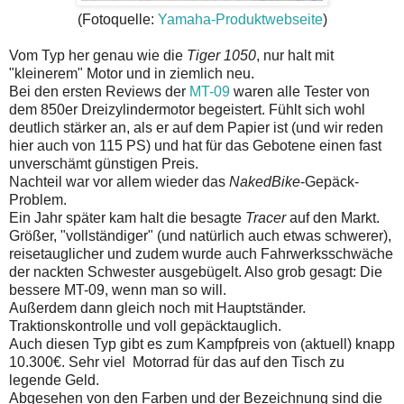
(Fotoquelle:
Yamaha-Produktwebseite
)
Vom Typ her genau wie die
Tiger 1050
, nur halt mit
"kleinerem" Motor und in ziemlich neu.
Bei den ersten Reviews der
MT-09
waren alle Tester von
dem 850er Dreizylindermotor begeistert. Fühlt sich wohl
deutlich stärker an, als er auf dem Papier ist (und wir reden
hier auch von 115 PS) und hat für das Gebotene einen fast
unverschämt günstigen Preis.
Nachteil war vor allem wieder das
NakedBike
-Gepäck-
Problem.
Ein Jahr später kam halt die besagte
Tracer
auf den Markt.
Größer, "vollständiger" (und natürlich auch etwas schwerer),
reisetauglicher und zudem wurde auch Fahrwerksschwäche
der nackten Schwester ausgebügelt. Also grob gesagt: Die
bessere MT-09, wenn man so will.
Außerdem dann gleich noch mit Hauptständer.
Traktionskontrolle und voll gepäcktauglich.
Auch diesen Typ gibt es zum Kampfpreis von (aktuell) knapp
10.300€. Sehr viel Motorrad für das auf den Tisch zu
legende Geld.
Abgesehen von den Farben und der Bezeichnung sind die