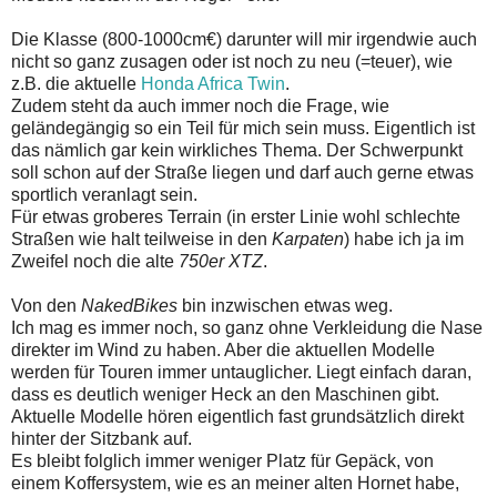
Die Klasse (800-1000cm€) darunter will mir irgendwie auch
nicht so ganz zusagen oder ist noch zu neu (=teuer), wie
z.B. die aktuelle
Honda Africa Twin
.
Zudem steht da auch immer noch die Frage, wie
geländegängig so ein Teil für mich sein muss. Eigentlich ist
das nämlich gar kein wirkliches Thema. Der Schwerpunkt
soll schon auf der Straße liegen und darf auch gerne etwas
sportlich veranlagt sein.
Für etwas groberes Terrain (in erster Linie wohl schlechte
Straßen wie halt teilweise in den
Karpaten
) habe ich ja im
Zweifel noch die alte
750er XTZ
.
Von den
NakedBikes
bin inzwischen etwas weg.
Ich mag es immer noch, so ganz ohne Verkleidung die Nase
direkter im Wind zu haben. Aber die aktuellen Modelle
werden für Touren immer untauglicher. Liegt einfach daran,
dass es deutlich weniger Heck an den Maschinen gibt.
Aktuelle Modelle hören eigentlich fast grundsätzlich direkt
hinter der Sitzbank auf.
Es bleibt folglich immer weniger Platz für Gepäck, von
einem Koffersystem, wie es an meiner alten Hornet habe,