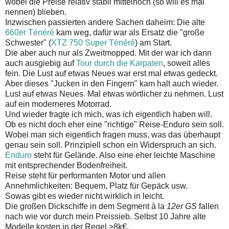
wobei die Preise relativ stabil mittelhoch (so will es mal
nennen) blieben.
Inzwischen passierten andere Sachen daheim: Die alte
660er Ténéré
kam weg, dafür war als Ersatz die "große
Schwester" (
XTZ 750 Super Ténéré
) am Start.
Die aber auch nur als Zweitmopped. Mit der war ich dann
auch ausgiebig auf
Tour durch die Karpaten
, soweit alles
fein. Die Lust auf etwas Neues war erst mal etwas gedeckt.
Aber dieses "Jucken in den Fingern" kam halt auch wieder.
Lust auf etwas Neues. Mal etwas wörtlicher zu nehmen. Lust
auf ein moderneres Motorrad.
Und wieder fragte ich mich, was ich eigentlich haben will.
Ob es nicht doch eher eine "richtige" Reise-Enduro sein soll.
Wobei man sich eigentlich fragen muss, was das überhaupt
genau sein soll. Prinzipiell schon ein Widerspruch an sich.
Enduro
steht für Gelände. Also eine eher leichte Maschine
mit entsprechender Bodenfreiheit.
Reise steht für performanten Motor und allen
Annehmlichkeiten: Bequem, Platz für Gepäck usw.
Sowas gibt es wieder nicht wirklich in leicht.
Die großen Dickschiffe in dem Segment à la
12er GS
fallen
nach wie vor durch mein Preissieb. Selbst 10 Jahre alte
Modelle kosten in der Regel >8k€.