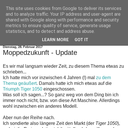
This site uses cookies from Google to deliver its services
and to analyze traffic. Your IP address and user-agent are
shared with Google along with performance and security
metrics to ensure quality of service, generate usage
statistics, and to detect and address abuse.
▼
LEARN MORE
GOT IT
Dienstag, 28. Februar 2017
Moppedzukunft - Update
Es wir mal langsam wieder Zeit, zu diesem Thema etwas zu
schrieben...
Ich hatte mich vor inzwischen 4 Jahren (!) mal
zu dem
Thema geäußert
. Damals hatte ich mich etwas auf die
Triumph Tiger 1050
eingeschossen.
Was soll ich sagen...? So ganz weg von dem Ding bin ich
immer noch nicht, bzw. von diese Art Maschine. Allerdings
wohl inzwischen ein anderes Modell.
Aber nun der Reihe nach.
Ich sondierte also längere Zeit den Markt (der
Tiger 1050
),