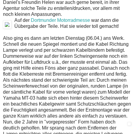
Daniel's Freundin Helen war auch gerne bereit, in ihrer
Agentur solche Teile zu erstellen/drucken, vor allem mit
noch kleinen Anpassungen.
Auf der
Dortm
under Motorradmesse
war dann die
Üübergabe der Teile. Hat sie wieder toll gemacht!
Also ging es dann am letzten Dienstag (06.04.) ans Werk.
Schnell die neuen Spiegel montiert und die Kabel Richtung
Lampe verlegt und per schwarzen Kabelbindern befestigt.
Dummerweise war auf der linken Schwingenseite noch ein
Aufkleber für Luftdruck u.ä., der musste erst einmal ab. Das
ging mit Hilfe eines Föns aber ganz passabel. Danach noch
flott die Kleberreste mit Bremsenreiniger entfernt und fertig.
Als nächstes stand der schwierigste Teil an: Durch meinen
Scheinwerferwechsel von der originalen, runden Lampe (in
der sämtliche Kabel für vorne verlegt waren) zum Modell der
Yamaha MT-03 hatte sich eben hinter diesem Scheinwerfer
ein beachtliches Kabelgewirr samt Schutzschläuchen gegen
die Feuchtigkeit angesammelt. Bei der Erstmontage war der
ganze Kram wirklich alles andere als einfach zu verstauen.
Nun, die 2 Jahre in "vorgepresster" Form haben doch
deutlich geholfen. Mir sprang nach dem Entfernen der
Lampe mitnichten alles entgegen, die meisten Leitungen