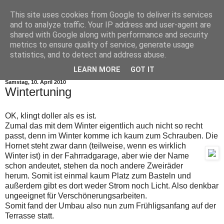
This site uses cookies from Google to deliver its services
and to analyze traffic. Your IP address and user-agent are
shared with Google along with performance and security
metrics to ensure quality of service, generate usage
statistics, and to detect and address abuse.
▼
LEARN MORE
GOT IT
Samstag, 10. April 2010
Wintertuning
OK, klingt doller als es ist.
Zumal das mit dem Winter eigentlich auch nicht so recht
passt, denn im Winter komme ich kaum zum Schrauben. Die
Hornet steht zwar dann (teilweise, wenn es
wirklich
Winter ist) in der Fahrradgarage, aber wie der Name
schon andeutet, stehen da noch andere Zweiräder
herum. Somit ist einmal kaum Platz zum Basteln und
außerdem gibt es dort weder Strom noch Licht. Also denkbar
ungeeignet für Verschönerungsarbeiten.
Somit fand der Umbau also nun zum Frühligsanfang auf der
Terrasse statt.