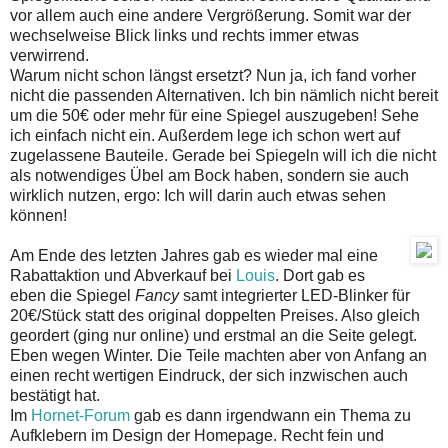
vor allem auch eine andere Vergrößerung. Somit war der
wechselweise Blick links und rechts immer etwas
verwirrend.
Warum nicht schon längst ersetzt? Nun ja, ich fand vorher
nicht die passenden Alternativen. Ich bin nämlich nicht bereit
um die 50€ oder mehr für eine Spiegel auszugeben! Sehe
ich einfach nicht ein. Außerdem lege ich schon wert auf
zugelassene Bauteile. Gerade bei Spiegeln will ich die nicht
als notwendiges Übel am Bock haben, sondern sie auch
wirklich nutzen, ergo: Ich will darin auch etwas sehen
können!
Am Ende des letzten Jahres gab es wieder mal eine
Rabattaktion und Abverkauf bei
Louis
. Dort gab es
eben die Spiegel
Fancy
samt integrierter LED-Blinker für
20€/Stück statt des original doppelten Preises. Also gleich
geordert (ging nur online) und erstmal an die Seite gelegt.
Eben wegen Winter. Die Teile machten aber von Anfang an
einen recht wertigen Eindruck, der sich inzwischen auch
bestätigt hat.
Im
Hornet-Forum
gab es dann irgendwann ein Thema zu
Aufklebern im Design der Homepage. Recht fein und