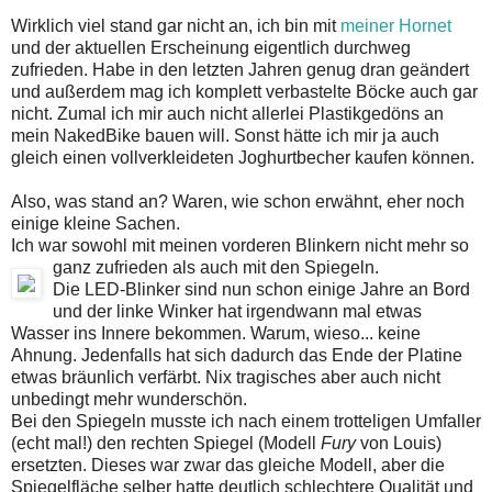
Wirklich viel stand gar nicht an, ich bin mit
meiner Hornet
und der aktuellen Erscheinung eigentlich durchweg
zufrieden. Habe in den letzten Jahren genug dran geändert
und außerdem mag ich komplett verbastelte Böcke auch gar
nicht. Zumal ich mir auch nicht allerlei Plastikgedöns an
mein NakedBike bauen will. Sonst hätte ich mir ja auch
gleich einen vollverkleideten Joghurtbecher kaufen können.
Also, was stand an? Waren, wie schon erwähnt, eher noch
einige kleine Sachen.
Ich war sowohl mit meinen vorderen Blinkern nicht mehr so
ganz zufrieden als auch mit den Spiegeln.
Die LED-Blinker sind nun schon einige Jahre an Bord
und der linke Winker hat irgendwann mal etwas
Wasser ins Innere bekommen. Warum, wieso... keine
Ahnung. Jedenfalls hat sich dadurch das Ende der Platine
etwas bräunlich verfärbt. Nix tragisches aber auch nicht
unbedingt mehr wunderschön.
Bei den Spiegeln musste ich nach einem trotteligen Umfaller
(echt mal!) den rechten Spiegel (Modell
Fury
von Louis)
ersetzten. Dieses war zwar das gleiche Modell, aber die
Spiegelfläche selber hatte deutlich schlechtere Qualität und