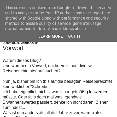
This site uses cookies from Google to deliver its services
and to analyze traffic. Your IP address and user-agent are
shared with Google along with performance and security
metrics to ensure quality of service, generate usage
statistics, and to detect and address abuse.
▼
LEARN MORE
GOT IT
Dienstag, 26. Januar 2010
Vorwort
Warum dieses Blog?
Und warum ein Vorwort, nachdem schon diverse
Reiseberichte hier auftauchen?
Nun ja, bisher bin ich (bis auf die besagten Reisebereichte)
kein wirklicher "Schreiber".
Ich habe eigentlich nichts, was ich regelmäßig loswerden
müsste. Oder falls doch mal was irgendwie
Erwähnenswertes passiert, denke ich nicht daran. Bisher
zumindest...
Was ist nun anders als all die Jahre zuvor, warum also